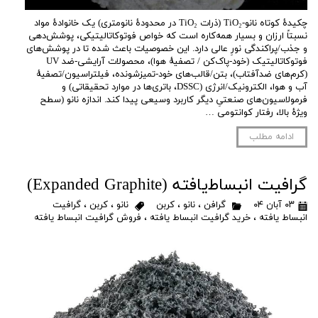
چکیدهٔ کوتاه نانو-TiO₂ (ذرات TiO₂ در محدودهٔ نانومتری) یک خانوادهٔ مواد
نسبتاً ارزان و بسیار همه‌کاره است که خواص فوتوکاتالیتیکی، پوشش‌دهی
و جذب/پراکندگی نورِ عالی دارد. این خصوصیات باعث شده تا در پوشش‌های
فوتوکاتالیتیک (خود-پاک‌کن / تصفیهٔ هوا)، محصولات آرایشی-ضد UV
(کرم‌های ضدآفتاب)، بتن/قالب‌های خود-تمیزشونده، فیلتراسیون/تصفیهٔ
آب و هوا، الکترونیک/انرژی (DSSC، باتری‌ها در موارد تحقیقاتی) و
فرمولاسیون‌های صنعتیِ دیگر کاربرد وسیعی پیدا کند. اندازه نانو (سطح
ویژهٔ بالا، رفتار کوانتومی …
ادامه مطلب
گرافیت انبساط‌یافته (Expanded Graphite)
۰۳ آبان ۰۴
گرافن
،
نانو
،
کربن
نانو
،
کربن
،
گرافیت
انبساط یافته
،
خرید گرافیت انبساط یافته
،
فروش گرافیت انبساط یافته