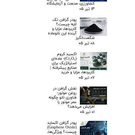
کشاورزی، صنعت و آزمایشگاه
۱۳ تیر ۰۵
پودر گرافن تک
لایه چیست؟
کاربردها، مزایا و
آینده این نانوماده
شگفت‌انگیز
۰۸ تیر ۰۵
اکسید کروم
(Cr₂O₃)؛ ماده‌ای
استراتژیک برای
صنایع پیشرفته |
کاربردها، مزایا و خرید
۰۷ تیر ۰۵
نقش گرافن در
روغن موتور؛
فناوری نانو چگونه
عمر موتور را
افزایش می‌دهد؟
۰۱ تیر ۰۵
پودر گرافن اکساید
(Graphene Oxide)
چیست؟ ویژگی‌ها،