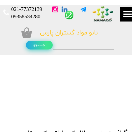
021-
77372139​​​​​​​
​​​​​​​09358534280
نانو مواد گستران پارس
۰
جستجو