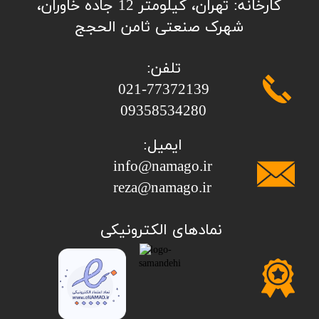
کارخانه: تهران، کیلومتر 12 جاده خاوران،
شهرک صنعتی ثامن الحجج
تلفن:
​​​​​​​021-77372139
​​​​​​​09358534280
ایمیل:
info@namago.ir
​​​​​​​reza@namago.ir
​نمادهای الکترونیکی