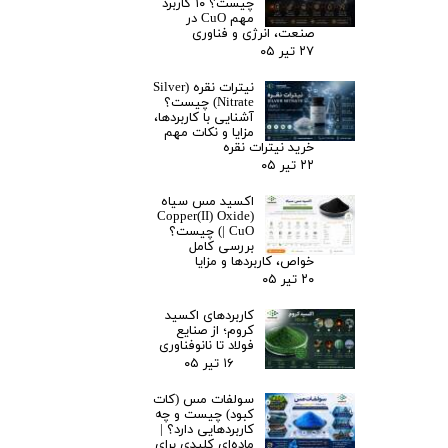
چیست؟ ۱۰ کاربرد
مهم CuO در
صنعت، انرژی و فناوری
۲۷ تیر ۰۵
نیترات نقره (Silver
Nitrate) چیست؟
آشنایی با کاربردها،
مزایا و نکات مهم
خرید نیترات نقره
۲۲ تیر ۰۵
اکسید مس سیاه
(Copper(II) Oxide
| CuO) چیست؟
بررسی کامل
خواص، کاربردها و مزایا
۲۰ تیر ۰۵
کاربردهای اکسید
کروم؛ از صنایع
فولاد تا نانوفناوری
۱۶ تیر ۰۵
سولفات مس (کات
کبود) چیست و چه
کاربردهایی دارد؟ |
ماده‌ای کلیدی برای