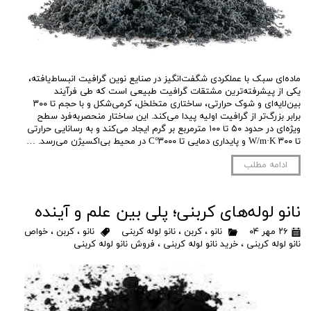
ماده‌ای سبک با عملکردی شگفت‌انگیز در صنایع نوین گرافیت انبساط‌یافته،
یکی از پیشرفته‌ترین مشتقات گرافیت طبیعی است که طی فرآیند
بین‌لایه‌ای و شوک حرارتی، ساختاری متخلخل، کرمی‌شکل و با حجم تا ۳۰۰
برابر بزرگ‌تر از گرافیت اولیه پیدا می‌کند. این ساختار منحصربه‌فرد سطح
ویژه‌ای در حدود ۵۰ تا ۱۰۰ مترمربع بر گرم ایجاد می‌کند و به رسانایی حرارتی
تا ۳۰۰ W/m·K و پایداری دمایی تا ۳۰۰۰°C در محیط بی‌اکسیژن می‌رسد. …
ادامه مطلب
نانو لوله‌های کربنی؛ پلی بین علم و آینده
۲۶ مهر ۰۴
نانو
،
کربن
،
نانو لوله کربنی
نانو
،
کربن
،
خواص
نانو لوله کربنی
،
خرید نانو لوله کربنی
،
فروش نانو لوله کربنی