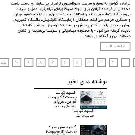
فراماده گرافن به عمق و سرعت مدولاسیون تراهرتز بی‌سابقه‌ای دست یافت
محققان از فراماده گرافن برای ایجاد مدولاتورهای تراهرتز با عمق و سرعت
بی‌سابقه استفاده می‌کنند و امکانات جدیدی را برای ارتباطات، تصویربرداری
و حسگری فراهم می‌کنند. محققان آزمایشگاه کاوندیش، دانشگاه کمبریج،
روش جدیدی را برای کنترل تابش در محدوده تراهرتز - بخشی که اغلب
نادیده گرفته می‌شود - با محدوده دینامیکی و سرعت بی‌سابقه‌ای نشان
داده‌اند. این یافته‌ها می‌تواند …
ادامه مطلب
۱
۲
۳
۴
۵
۶
۷
۸
۹
۱۰
بعد
نوشته های اخیر
اکسید کبالت
چیست؟ کاربردها،
خواص، مزایا و
راهنمای خرید
اکسید کبالت
۰۵ مرداد ۰۵
اکسید مس سیاه
(Copper(II) Oxide)