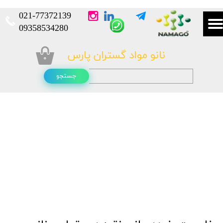
021-
77372139​​​​​​​
​​​​​​​09358534280
نانو مواد گستران پارس
۰
جستجو