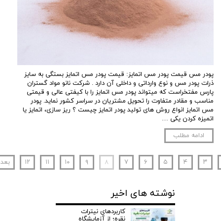
پودر مس قیمت پودر مس اتمایز: قیمت پودر مس اتمایز بستگی به سایز
ذرات پودر مس و نوع وارداتی و داخلی آن دارد . شرکت نانو مواد گستران
پارس مفتخراست که میتواند پودر مس اتمایز را با کیفتی عالی و قیمتی
مناسب و مقادر متفاوت را تحویل مشتریان در سراسر کشور نماید. پودر
مس اتمایز انواع روش های تولید پودر اتمایز چیست ؟ ریز سازی، اتمایز یا
اتمیزه کردن یکی …
ادامه مطلب
۳
۴
۵
۶
۷
۸
۹
۱۰
۱۱
۱۲
بعد
نوشته های اخیر
کاربردهای نیترات
نقره؛ از آزمایشگاه