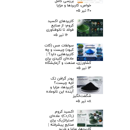
بررسی کامل
خواص، کاربردها و مزایا
۲۰ تیر ۰۵
کاربردهای اکسید
کروم؛ از صنایع
فولاد تا نانوفناوری
۱۶ تیر ۰۵
سولفات مس (کات
کبود) چیست و چه
کاربردهایی دارد؟ |
ماده‌ای کلیدی برای
کشاورزی، صنعت و آزمایشگاه
۱۳ تیر ۰۵
پودر گرافن تک
لایه چیست؟
کاربردها، مزایا و
آینده این نانوماده
شگفت‌انگیز
۰۸ تیر ۰۵
اکسید کروم
(Cr₂O₃)؛ ماده‌ای
استراتژیک برای
صنایع پیشرفته |
کاربردها، مزایا و خرید