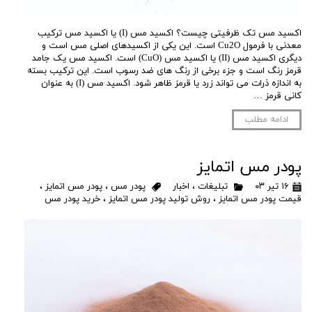
اکسید مس تک ظرفیتی چیست؟ اکسید مس (I) یا اکسید مس ترکیب
معدنی با فرمول Cu2O است. این یکی از اکسیدهای اصلی مس است و
دیگری اکسید مس (II) یا اکسید مس (CuO) است. اکسید مس یک جامد
قرمز رنگ است و جزء برخی از رنگ های ضد رسوب است. این ترکیب بسته
به اندازه ذرات می تواند زرد یا قرمز ظاهر شود. اکسید مس (I) به عنوان
کانی قرمز …
ادامه مطلب
پودر مس اتمایز
۱۶ تیر ۰۳
تبلیغات
،
اخبار
پودر مس
،
پودر مس اتمایز
،
قیمت پودر مس اتمایز
،
روش تولید پودر مس اتمایز
،
خرید پودر مس