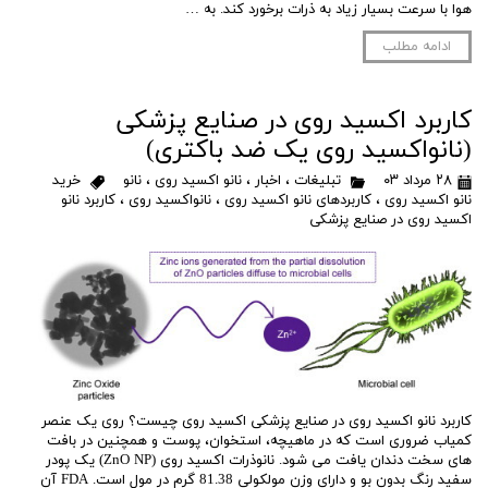
هوا با سرعت بسیار زیاد به ذرات برخورد کند. به …
ادامه مطلب
کاربرد اکسید روی در صنایع پزشکی
(نانواکسید روی یک ضد باکتری)
۲۸ مرداد ۰۳
تبلیغات
،
اخبار
،
نانو اکسید روی
،
نانو
خرید
نانو اکسید روی
،
کاربردهای نانو اکسید روی
،
نانواکسید روی
،
کاربرد نانو
اکسید روی در صنایع پزشکی
کاربرد نانو اکسید روی در صنایع پزشکی اکسید روی چیست؟ روی یک عنصر
کمیاب ضروری است که در ماهیچه، استخوان، پوست و همچنین در بافت
های سخت دندان یافت می شود. نانوذرات اکسید روی (ZnO NP) یک پودر
سفید رنگ بدون بو و دارای وزن مولکولی 81.38 گرم در مول است. FDA آن