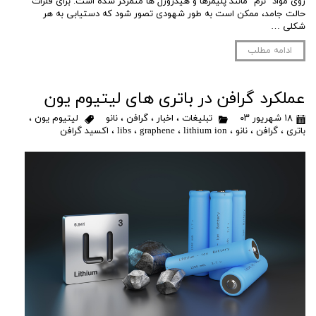
روی مواد "نرم" مانند پلیمرها و هیدروژل ها متمرکز شده است. برای فلزات
حالت جامد، ممکن است به طور شهودی تصور شود که دستیابی به هر
شکلی …
ادامه مطلب
عملکرد گرافن در باتری های لیتیوم یون
۱۸ شهریور ۰۳
تبلیغات
،
اخبار
،
گرافن
،
نانو
لیتیوم یون
،
باتری
،
گرافن
،
نانو
،
lithium ion
،
graphene
،
libs
،
اکسید گرافن