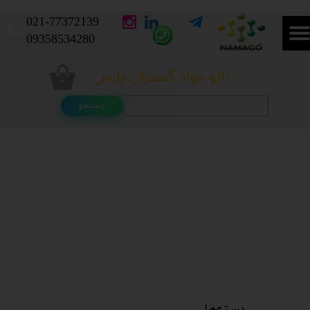
021-
77372139​​​​​​​
​​​​​​​09358534280
نانو مواد گستران پارس
۰
جستجو
دسته‌ها