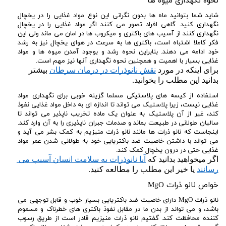
نحوه نگهداری میوه ها
شاید شما بتوانید ماه ها بدون نگرانی این نوع مواد غذایی را در یخچال
نگهداری کنید. گاهی افراد تصور می کنند اگر مواد غذایی را در یخچال
نگهداری کنند از آسیب های باکتری و میکروب ها در امان می ماند ولی این
فکر کاملا اشتباه است، باکتری ها به سرعت در هوای یخچال نیز به رشد
خود ادامه می دهند. بنابراین نحوه رشد و بوجود آمدن میوه ها و مواد
غذایی بسیار با اهمیت و همچنین نحوه نگهداری آنها نیز مهم است.
برای اینکه در مورد 
نقش نانوذرات در درمان سرطان
 بیشتر 
بدانید این مطلب را بخوانید.
استفاده از کیسه های پلاستیکی مسلما گزینه خوبی برای نگهداری مواد
غذایی نیست، زیرا پلاستیک می تواند تا اندازه ای به داخل مواد غذایی نفوذ
کند، غیر از آن پلاستیک به عنوان یک ماده تخریب ناپذیر می تواند تا
سالیان طولانی در طبیعت بماند و صدمات جبران ناپذیری را به آن وارد کند.
اینجاست که نانو ذرات ها مانند نانو ذرات منیزیم به کمک بشر می آید و
می تواند با داشتن خاصیت ضد باکتریایی خود به طولانی شدن عمر مواد
غذایی حتی در درون یخچال کمک کند.
اگر میخواهید بدانید که 
آیا نانوذرات به سلامت انسان آسیب می 
رسانند
 یا خیر این مطلب را مطالعه کنید.
خواص نانو ذرات MgO
نانو ذرات MgO دارای خاصیت ضد باکتریایی بسیار خوب و قابل توجهی می
باشد، و می تواند از بدن ما در مقابل نفوذ باکتری های خطرناک و مسموم
کننده محافظت کند. گفتیم نانو ذرات منیزیم قادر است از طریق رسوب