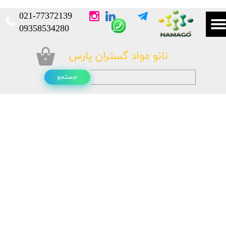
021-
77372139​​​​​​​
​​​​​​​09358534280
نانو مواد گستران پارس
۰
جستجو