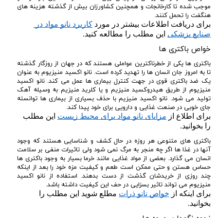
موجب شده تا کارخانجات و همچنین کشاورزان بیش از گذشته هزینه های
هنگفت را تحمل کنند.
برای دریافت اطلاعات بیشتر در مورد 
کاربرد نانو مواد در 
صنایع پزشکی
 این مطلب را مطالعه کنید.
خواص باکتری ها
باکتری ها یکی از خطرناکترین عواملی هستند که در جهان از روزگار گذشته
تا به امروز جان انسان ها را تهدید کرده است. نانو اکسید منیزیوم به عنوان
یک ضد باکتری قوی در جهت کنترل بیماری ها عمل می کند. نانو اکسید
منیزیوم از طریق هیدروکسید منیزیم و یا کلرید منیزیم به وسیله آهک
تولید می شود. نانو اکسید منیزیم با حذف بسیاری از بیماری ها توانسته
جای خوبی در صنعت غذایی و دارویی برای خود پیدا کند.
برای اطلاع از 
مزایای نانو مواد برای محیط زیست
 این مطلب 
را بخوانید.
باکتری های متنوعی هر روزه در حال کشف و شناسایی هستند که وجود
آنها در غذا ها اگر چه منجر به مرگ نمی شود ولی تاثیرات منفی بر سلامت
انسان می گذارد. بعضی از مواد غذایی مانند خرما بسیار به وجود باکتری ها
حساس هستن و حتی ممکن است طعم و کیفیت مزه خود را بعد از اینکه
چند روزی از خریدشان گذشت از دست بدهند. استفاده از نانو اکسید
منیزیوم می تواند تاثیر بسزایی در حف این کیفیت داشته باشد.
برای اینکه از 
خواص نانو ذرات
 مطلع شوید این مطلب را 
بخوانید.