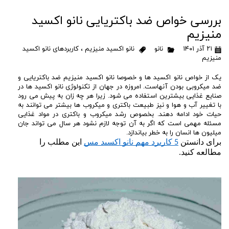
بررسی خواص ضد باکتریایی نانو اکسید
منیزیم
۲۱ آذر ۱۴۰۱
نانو
نانو اکسید منیزیم
،
کاربردهای نانو اکسید
منیزیم
یک از خواص نانو اکسید ها و خصوصا نانو اکسید منیزیم ضد باکتریایی و
ضد میکروبی بودن آنهاست. امروزه در جهان از تکنولوژی نانو اکسید ها در
صنایع غذایی بیشترین استفاده می شود. زیرا هر چه زان به پیش می رود
با تغییر آب و هوا و نیز طبیعت باکتری و میکروب ها بیشتر می توانند به
حیات خود ادامه دهند. بخصوص رشد میکروب و باکتری در مواد غذایی
مسئله مهمی است که اگر به آن توجه لازم نشود هر سال می تواند جان
میلیون ها انسان را به خطر بیاندازد.
برای دانستن 
5 کاربرد مهم نانو اکسید مس
 این مطلب را 
مطالعه کنید.