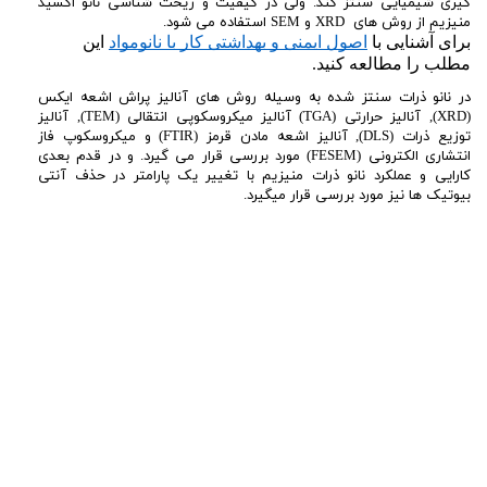
گیری شیمیایی سنتز کند. ولی در کیفیت و ریخت شناسی نانو اکسید
منیزیم از روش های XRD و SEM استفاده می شود.
برای آشنایی با 
اصول ایمنی و بهداشتی کار با نانومواد
 این 
مطلب را مطالعه کنید.
در نانو ذرات سنتز شده به وسیله روش های آنالیز پراش اشعه ایکس
(XRD), آنالیز حرارتی (TGA) آنالیز میکروسکوپی انتقالی (TEM), آنالیز
توزیع ذرات (DLS), آنالیز اشعه مادن قرمز (FTIR) و میکروسکوپ فاز
انتشاری الکترونی (FESEM) مورد بررسی قرار می گیرد. و در قدم بعدی
کارایی و عملکرد نانو ذرات منیزیم با تغییر یک پارامتر در حذف آنتی
بیوتیک ها نیز مورد بررسی قرار میگیرد.