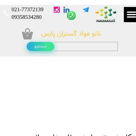
021-
77372139​​​​​​​
​​​​​​​09358534280
نانو مواد گستران پارس
۰
جستجو