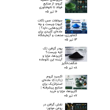
کاربردهای اکسید
کروم؛ از صنایع
فولاد تا نانوفناوری
۱۶ تیر ۰۵
سولفات مس (کات
کبود) چیست و چه
کاربردهایی دارد؟ |
ماده‌ای کلیدی برای
کشاورزی، صنعت و آزمایشگاه
۱۳ تیر ۰۵
پودر گرافن تک
لایه چیست؟
کاربردها، مزایا و
آینده این نانوماده
شگفت‌انگیز
۰۸ تیر ۰۵
اکسید کروم
(Cr₂O₃)؛ ماده‌ای
استراتژیک برای
صنایع پیشرفته |
کاربردها، مزایا و خرید
۰۷ تیر ۰۵
نقش گرافن در
روغن موتور؛