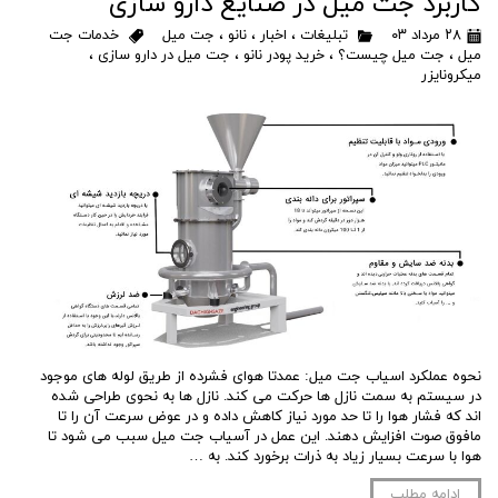
کاربرد جت میل در صنایع دارو سازی
۲۸ مرداد ۰۳
تبلیغات
،
اخبار
،
نانو
،
جت میل
خدمات جت
میل
،
جت میل چیست؟
،
خرید پودر نانو
،
جت میل در دارو سازی
،
میکرونایزر
نحوه عملکرد اسیاب جت میل: عمدتا هوای فشرده از طریق لوله های موجود
در سیستم به سمت نازل ها حرکت می کند. نازل ها به نحوی طراحی شده
اند که فشار هوا را تا حد مورد نیاز کاهش داده و در عوض سرعت آن را تا
مافوق صوت افزایش دهند. این عمل در آسیاب جت میل سبب می شود تا
هوا با سرعت بسیار زیاد به ذرات برخورد کند. به …
ادامه مطلب