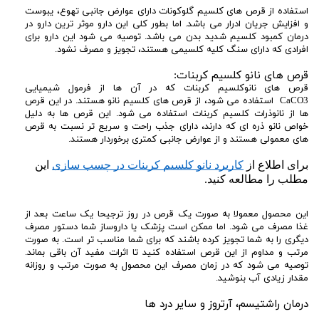
استفاده از قرص های کلسیم گلوکونات دارای عوارض جانبی تهوع، یبوست
و افزایش جریان ادرار می باشد. اما بطور کلی این دارو موثر ترین دارو در
درمان کمبود کلسیم شدید بدن می باشد. توصیه می شود این دارو برای
افرادی که دارای سنگ کلیه کلسیمی هستند، تجویز و مصرف نشود.
قرص های نانو کلسیم کربنات:
قرص های نانوکلسیم کربنات که در آن ها از فرمول شیمیایی
CaCO3 استفاده می شود، از قرص های کلسیم نانو هستند. در این قرص
ها از نانوذرات کلسیم کربنات استفاده می شود. این قرص ها به دلیل
خواص نانو ذره ای که دارند، دارای جذب راحت و سریع تر نسبت به قرص
های معمولی هستند و از عوارض جانبی کمتری برخوردار هستند.
برای اطلاع از 
کاربرد نانو کلسیم کربنات در چسب سازی
 این 
مطلب را مطالعه کنید.
این محصول معمولا به صورت یک قرص در روز ترجیحا یک ساعت بعد از
غذا مصرف می شود. اما ممکن است پزشک یا داروساز شما دستور مصرف
دیگری را به شما تجویز کرده باشند که برای شما مناسب تر است. به صورت
مرتب و مداوم از این قرص استفاده کنید تا اثرات مفید آن باقی بماند.
توصیه می شود که در زمان مصرف این محصول به صورت مرتب و روزانه
مقدار زیادی آب بنوشید.
درمان راشتیسم، آرتروز و سایر درد ها