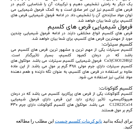
یک دیگر به راحتی تشخیص دهیم و ترکیبات آن را شناسایی کنیم. در
قرص های کلسیم نیز این امر صادق است و به کمک فرمول شیمیایی می
توان مواد سازنده‌ی آن را تشخیص داد. در ادامه فرمول شیمیایی قرص های
کلسیم، برای شما بیان خواهد شد.
فرمول شیمیایی قرص های کلسیم
قرص های کلسیم انواع مختلفی دارند. در ادامه فرمول شیمیایی چندین
مورد از مهمترین قرص های کلسیم، برای شما بیان خواهد شد‌.
کلسیم سیترات:
کلسیم سیترات یکی از مهم ترین و مشهور ترین قرص های کلسیم می
باشد که در درمان کمبود کلسیم، بسیار تاثیرگذار است.
Ca3(C6O12H6)2 فرمول شیمیایی کلسیم سیترات می باشد. مولکول های
کلسیم سیترات دارای جرم مولی ۴۹۸ گرم بر مول می باشد. از این ماده
علاوه بر استفاده در قرص های کلسیم، به عنوان نگه دارنده و طعم دهنده
مواد غذایی نیز استفاده می شود.
کلسیم گلوکونات:
کلسیم گلوکونات یکی از قرص های پرکاربرد کلسیم می باشد که در درمان
هیپوکلیسمی، تاثیر زیادی دارد. این قرص دارای فرمول شیمیایی
C12H22Ca14 می باشد. مولکول های کلسیم گلوکونات دارای جرم ۴۳۰
گرم بر مول هستند.
برای اینکه بدانید 
نانو کربنات کلسیم چیست
 این مطلب را مطالعه 
کنید.