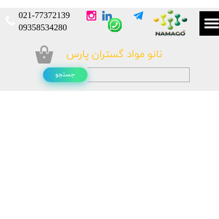
021-
77372139​​​​​​​
​​​​​​​09358534280
نانو مواد گستران پارس
۰
جستجو