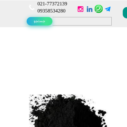
021-
77372139​​​​​​​
​​​​​​​09358534280
جستجو