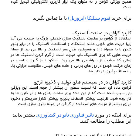
همین ویژگی گرافن را به عنوان یک ابزار کاربری الکترونیکی تبدیل کرده
است.
برای خرید 
فیوم سیلیکا (ایروزیل)
 با ما تماس بگیرید
کاربرد گرافن در صنعت لاستیک
استفاده از گرافن در صنعت لاستیک سازی خدمتی بزرگ به حساب می آید
زیرا مزیت های خوبی مانند استحکام و استقامت لاستیک را در برابر پنچر
شدن را به همراه دارد و همچنین طول عمر لاستیک را بالا می برد. از جمله
مزیت هایی که برای لاستیک دارد عبارت است از گرم کردن لاستیک ها در
زمانی که ماشین از سراشیبی بالا می رود، عملکرد ترمز گیری مناسب در
زمان حرکت خودرو در روز های بارانی و جاده های خیس، مقاومت حرارتی بالا
و انعطاف پذیری در تایر ها.
کاربرد گرافن در در سیستم های تولید و ذخیره انرژی
گرافن ماده ای است که نسبت سطح آن بیشتر از حجم است. این ویژگی
بارز سبب شده است که از این ماده برای ساخت باتری ها و ابر خازن ها به
کار برده شود. ظرفیت بیشتر، انعطاف پذیری بیشتر، شارژ سریعتر و ذخیره
انرژی بیشتر از مزیت های استفاده از گرافن در زمینه باتری سازی است.
برای اینکه در مورد 
تاثیر فناوری نانو در کشاورزی
 بیشتر بدانید 
این مطلب را مطالعه کنید.
استفاده و کاربرد گرافن در صنعت پوشاک