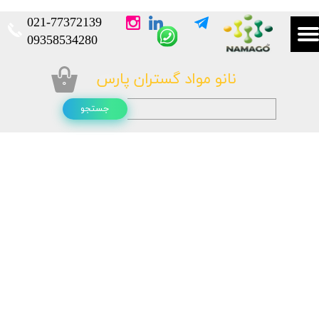
021-
77372139​​​​​​​
​​​​​​​09358534280
نانو مواد گستران پارس
۰
جستجو