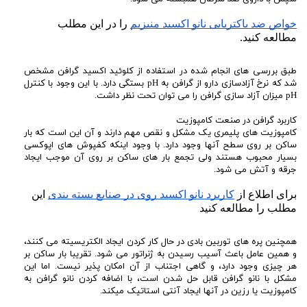
خواص ضد باکتریایی نانو اکسید منیزیم
 را در این مطلب 
مطالعه کنید.
طبق بررسی های انجام شده در استفاده از کلوئید اکسید گرافن مشخص
شد که نرخ آزادسازی دارو از گرافن به pH بستگی دارد. با این وجود با کنترل
pH میزان آزاد سازی گرافن را می توان تحت نظر داشت.
کاربرد گرافن در صنعت کامپوزیت
کامپوزیت های پلیمری یک مشکل و نقص مهم دارند و آن این است که بار
ساکن بر روی سطح آنها وجود دارد. با وجود اینکه کفپوش های اپوکسی
بسیار محبوب هستند ولی تجمع بار های ساکن بر روی آن موجب ایجاد
جرقه و آتش می شود.
برای اطلاع از 
کاربرد نانو اکسید روی در صنایع بسته بندی
 این 
مطلب را مطالعه کنید
همچنین پره های توربین بادی در حال کار کردن ایجاد الکتریسیته می کنند،
و همین عامل باعث آسیب رسیدن به ژنراتور می شود. تقریبا بار ساکن بر
هر چیزی وجود دارد، و گاهی اجتناب از آن امکان پذیر نیست. اما این
مشکل با نانو گرافن قابل حل شدن است، با اضافه کردن نانو گرافن به
کامپوزیت یا رزین در آنها ایجاد آنتی استاتیک میکند.