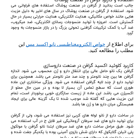
جالب است بدانید از گرافن در صنعت پوشاک استفاده های فراوانی می
شود. استفاده از گرافن در صنعت پوشاک در سال های اخیر به دلیل مزیت
هایی مانند خواص مکانیکی، هدایت الکتریکی، هدایت حرارتی بسیار در حال
گسترش است. امروزه با تولید منسوجات رسانای الکتریکی، ضد میکروب،
ضد آب با کمک ترکیبات گرافنی تحولی بزرگ را در بازار منسوجات به وجود
آورد.
برای اطلاع از 
خواص الکترومغناطیسی نانو اکسید مس
 این 
مطلب را مطالعه کنید.
کاربرد کلوئید اکسید گرافن در صنعت داروسازی
گرافن یک نانو حامل عالی برای انتقال دارو و ژن محسوب می شود. اندازه
گرافن ها بین چند نانومتر و چند صد متر نانومتر می باشد. همچنین برای
تولید دارو از چند لایه گرافن استفاده می شود. ویژگی ساختاری این ماده
طوری است که سطح تماس آن بسیار لا بوده و در عین حال مملو از
اکسیژن می باشد. این ماده از زیست سازگاری خوبی برخوردار است، تمام
این مزیت هایی که گفته شد موجب شده تا یک گزینه عالی برای ایجاد
همبستگی میان دارو ها و ژن ها باشد.
در ساخت دارو از نانو لوله های کربی نیز استفاده می شود، ولی از گرافن
برای تولید دارو های ضد سرطان آروماتیکی غیر قابل ح در آب استفاده می
شود. طبق مراحل ساخت دارو های ضد سرطان ابتدا نانو گرافن با مولکول
پلی اتیلن گلایکول که دارای شش بازوی آمینی بوده با یکدیگر جفت شده و
سپس با داروی ضد سرطان همبسته می شود.