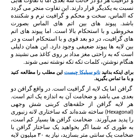
و گرافیت هر دو در حالت سه بعدی اما با تفاوت هایی 
نسبت به یکدیگر قرار دارند. این تفاوت منجر می گردد 
که الماس، سخت و محکم و گرافیت نرم و شکننده 
باشد‌. پیوند های بین اتم های الماس بصورت 
مخروطی و با استحکام بالا است. اما پیوند های اتم 
های گرافیت، در دو بعد قوی و با استحکام است و در 
بین لایه ها پیوند ضعیفی وجود دارد. این همان دلیلی 
است که به راحتی مغز مداد بر روی کاغذ می نشیند و 
هنگام نوشتن، کلمات تکه تکه نوشته نمی شوند.
برای اینکه بدانید
نانو سیلیکا چیست
این مطلب را مطالعه کنید
و با ما تماس بگیرید.
 گرافن اما یک لایه از گرافیت است. در واقع گرافن دو 
بعدی می باشد و ضخامت آن به اندازه یک اتم است. 
هر لایه گرافن از حلقه‌های کربنی شش وجهی 
(Hexagonal) ساخته‌ شده‌اند که ساختاری لانه زنبوری 
را پدید می‌آورند.  ضخامت گرافن ها بسیار کم است، 
به طوری که شما اگر بخواهید یک ساختار گرافن با 
ضخامت یک سانتی متر بسازید، نیاز به ۳۰ میلیون لایه 