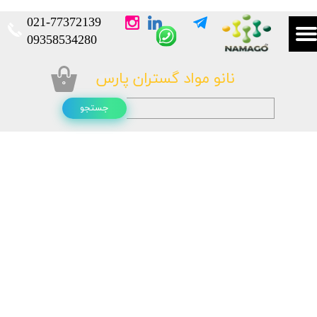
021-
77372139​​​​​​​
​​​​​​​09358534280
نانو مواد گستران پارس
۰
جستجو