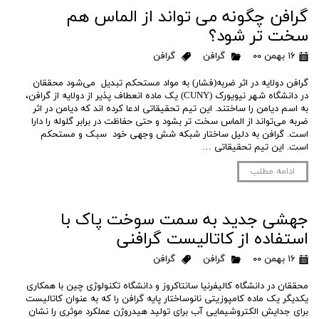
گرافن چگونه می تواند از الماس هم
سخت تر شود؟
۱۶ بهمن ۰۰
گرافن
گرافن
گرافن دولایه در اثر ضربه(فشار) به مواد مستحکم تبدیل می‌شود محققان
در دانشگاه شهر نیویورک (CUNY) یک ماده انعطاف پذیر از دولایه از گرافن،
به اسم دیامن را ساختند. این تیم تحقیقاتی ادعا کرده اند که دیامن در اثر
ضربه می‌تواند از الماس سخت تر بشود و حتی حفاظت در برابر گلوله را دارا
است. گرافن به دلیل ساختار شبکه شش وجهی خود سبک و مستحکم
است. این تیم تحقیقاتی …
ادامه مطلب
جهشی جدید به سمت سوخت پاک با
استفاده از کاتالیست گرافنی
۱۶ بهمن ۰۰
گرافن
گرافن
محققان در دانشگاه کالیفرنیا سانتاکروز و دانشگاه تکنولوژی چین با همکاری
یکدیگر یک ماده کامپوزیتی نانوساختار پایه گرافن را که به عنوان کاتالیست
برای جدایش الکتروشیمایی آب برای تولید هیدروژن عملکرد موثری را نشان