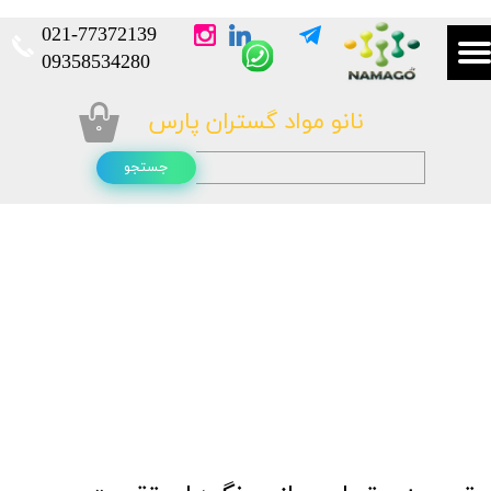
021-
77372139​​​​​​​
​​​​​​​09358534280
نانو مواد گستران پارس
۰
جستجو