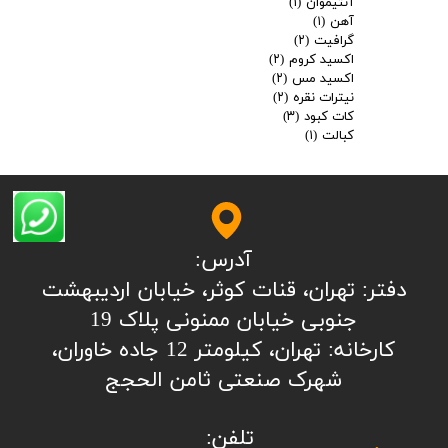
آنتیموان
(۱)
آهن
(۱)
گرافیت
(۲)
اکسید کروم
(۲)
اکسید مس
(۲)
نیترات نقره
(۲)
کات کبود
(۳)
کبالت
(۱)
آدرس:
​​​​​​​​دفتر: تهران، قنات کوثر، خیابان اردیبهشت
جنوبی خیابان ممنونی پلاک 19
کارخانه: تهران، کیلومتر 12 جاده خاوران،
شهرک صنعتی ثامن الحجج
تلفن: