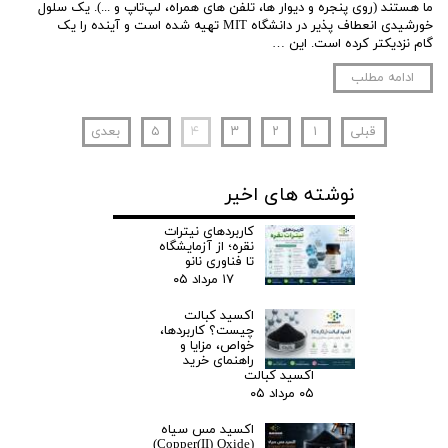
ما هستند (روی پنجره و دیوار ها، تلفن های همراه، لپ‌تاپ و ...). یک سلول
خورشیدی انعطاف پذیر در دانشگاه MIT تهیه شده است و آینده را یک
گام نزدیکتر کرده است. این …
ادامه مطلب
قبلی
۱
۲
۳
۴
۵
بعدی
نوشته های اخیر
کاربردهای نیترات
نقره؛ از آزمایشگاه
تا فناوری نانو
۱۷ مرداد ۰۵
اکسید کبالت
چیست؟ کاربردها،
خواص، مزایا و
راهنمای خرید
اکسید کبالت
۰۵ مرداد ۰۵
اکسید مس سیاه
(Copper(II) Oxide)