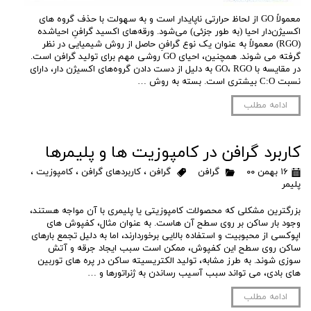
معمولاً GO از لحاظ حرارتی ناپایدار است و به سهولت با حذف گروه های
اکسیژن‌دار احیا (به طور جزئی) می‌شود. ورقه‌های اکسید گرافنِ احیاشده
(RGO) معمولاً به عنوان یک نوع گرافنِ حاصل از روش شیمیایی در نظر
گرفته می شوند. همچنین، احیای GO روشی مهم برای تولید گرافن است.
در مقایسه با GO، RGO به دلیل از دست دادن گروه‌های اکسیژن دار، دارای
نسبت C:O بیشتری است. بسته به روش …
ادامه مطلب
کاربرد گرافن در کامپوزیت ها و پلیمرها
۱۶ بهمن ۰۰
گرافن
گرافن
،
کاربردهای گرافن
،
کامپوزیت
،
پلیمر
بزرگترین مشکلی که محصولات کامپوزیتی یا پلیمری با آن مواجه هستند،
وجود بار ساکن بر روی سطح آن هاست. به عنوان مثال، کفپوش های
اپوکسی از محبوبیت و استفاده بالایی برخوردارند، اما به دلیل تجمع بارهای
ساکن روی سطح این کفپوش، ممکن است سبب ایجاد جرقه و آتش
سوزی شوند. به طرز مشابه، تولید الکتریسیته ساکن در پره های توربین
های بادی، می تواند سبب آسیب رساندن به ژنراتورها و …
ادامه مطلب