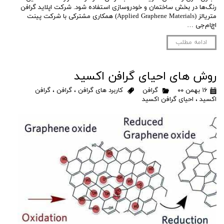
رنگ‌ها در بخش ساختمان و خودروسازی استفاده شود. شرکت اپلاید گرافن
متریالز (Applied Graphene Materials) همکاری مشترکی با شرکت پینت
اچ‌ام‌جی …
ادامه مطلب
روش های احیای گرافن اکسید
۱۶ بهمن ۰۰
گرافن
کاربرد های گرافن
،
گرافن
،
گرافن
اکسید
،
احیای گرافن اکسید