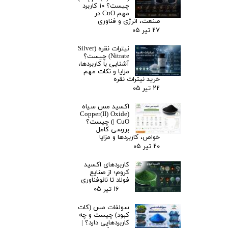
چیست؟ ۱۰ کاربرد
مهم CuO در
صنعت، انرژی و فناوری
۲۷ تیر ۰۵
نیترات نقره (Silver
Nitrate) چیست؟
آشنایی با کاربردها،
مزایا و نکات مهم
خرید نیترات نقره
۲۲ تیر ۰۵
اکسید مس سیاه
(Copper(II) Oxide
| CuO) چیست؟
بررسی کامل
خواص، کاربردها و مزایا
۲۰ تیر ۰۵
کاربردهای اکسید
کروم؛ از صنایع
فولاد تا نانوفناوری
۱۶ تیر ۰۵
سولفات مس (کات
کبود) چیست و چه
کاربردهایی دارد؟ |