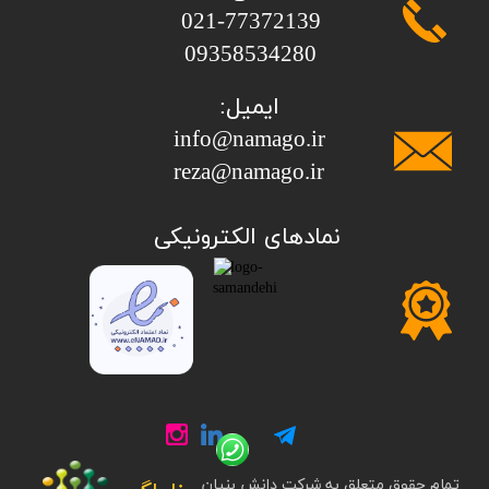
​​​​​​​021-77372139
​​​​​​​09358534280
ایمیل:
info@namago.ir
​​​​​​​reza@namago.ir
​نمادهای الکترونیکی
تمام حقوق متعلق به شرکت دانش بنیان