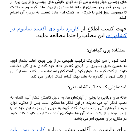
های پوستی موثر بوده و می تواند انواع خارش های پوستی را از بین ببرد. از
این رو در قدیم در بسیاری از خانه ها مقداری از پودر مات کبود وجود داشت
تا درصورت بروز زخم یا خارش، به کمک این ماده نسبت به درمان آن اقدام
کنند.
جهت کسب اطلاع از 
کاربرد نانو دی اکسید تیتانیوم در 
کشاورزی
 این مطلب را حتما مطالعه نمایید.
استفاده برای گیاهان:
کات کبود را می توان یک ترکیب طبیعی در از بین بردن آفات بشمار آورد.
به همین دلیل بسیاری از افرادی که در خانه خود گلدان های گل مختلف
دارند، از کات کبود به عنوان کود و آفت کش استفاده می کنند‌. مقدار کمی
از کات کبود در گلدان، به رشد بهتر گیاه، کمک زیادی می کند.
ضدعفونی کننده آب آشامیدنی:
خانه های ویلایی یا برخی از آپارتمان ها، به دلیل کاهش فشار آب، اقدام به
نصب تانکر آب می نمایند. در این تانکر ها ممکن است پس از مدتی، انواع
خزه و گیاهان آبی رشد نمایند. کات کبود به خوبی می تواند این خزه ها را
ازبین برده و از رشد مجدد آن ها جلوگیری کند‌. بیشترین کاربرد کات کبود
در منازل، برای همین امر می باشد.
برای دانستن و آگاهی بیشتر درباره 
کاربرد پودر نانو 