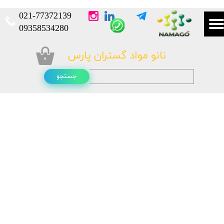
021-
77372139​​​​​​​
​​​​​​​09358534280
نانو مواد گستران پارس
۰
جستجو