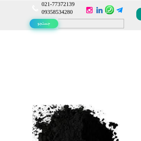
021-
77372139​​​​​​​
​​​​​​​09358534280
جستجو