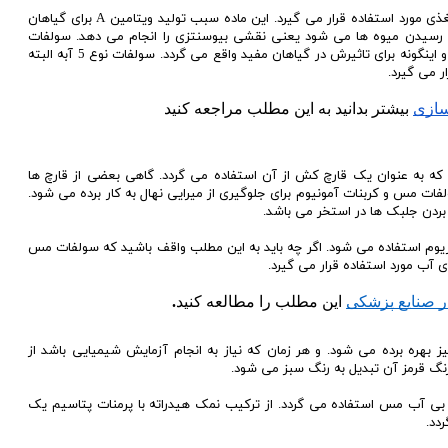
استفاده از سولفات مس در حیطه کشاورزی به عنوان یک مواد مغذی مورد استفاده قرار می گیرد. این ماده سبب تولید ویتامین A برای گیاهان
 رسیدن میوه ها می شود یعنی نقشی بیوسنتزی را انجام می دهد. سولفات
مس زمانی که با آب مخلوط و حل می شود بیشتر جذب می شود و اینگونه برای تاثیرش در گیاهان مفید واقع می گردد. سولفات نوع 5 آبه البته
ر می گیرد.
سازی
 بیشتر بدانید به این مطلب مراجعه کنید
این است که به عنوان یک قارچ کش از آن استفاده می گردد. گاهی بعضی از قارچ ها
ات مس و کربنات آمونیوم برای جلوگیری از میرایی نهال به کار برده می شود.
 بردن جلبک ها در استخر می باشد.
واریوم استفاده می شود. اگر چه باید به این مطلب واقف باشید که سولفات مس
ی آب مورد استفاده قرار می گیرد.
.
 در صنایع پزشکی
 این مطلب را مطالعه کنید
بهره برده می شود. و هر زمان که نیاز به انجام آزمایش شیمیایی باشد از
گ قرمز آن تبدیل به رنگ سبز می شود.
ک بی آب مس استفاده می گردد. از ترکیب نمک هیدراته با پرمنات پتاسیم یک
ردد.