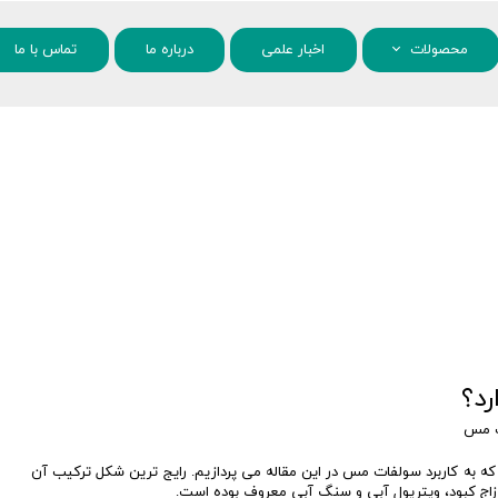
محصولات
اخبار علمی
درباره ما
تماس با ما
مواد شیمیایی
نانو مواد
د؟
ت مس
ه کاربرد سولفات مس در این مقاله می پردازیم. رایج ترین شکل ترکیب آن
اج کبود، ویتریول آبی و سنگ آبی معروف بوده است.