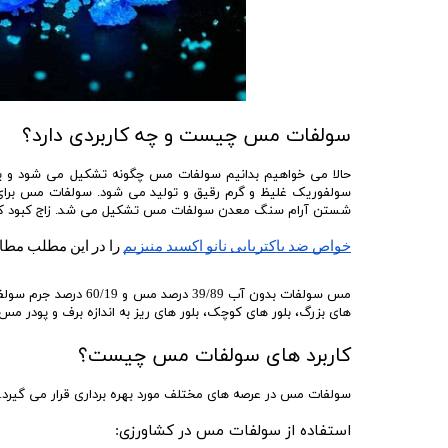
سولفات مس چیست و چه کاربردی دارد؟
حالا می خواهیم بدانیم سولفات مس چگونه تشکیل می شود و یا 
سولفوریک غلیظ و گرم رقیق و تولید می شود. سولفات مس برای م
شستن آرام سنگ معدن سولفات مس تشکیل می شد. زاج کبود که 96 درصد آن سولفات مس است حاوی مقدار کمی آب نیز می ب
خواص ضد باکتریایی نانو اکسید منیزیم
 را در این مطلب مطال
مس سولفات بدون آب /89
های بزرگ، بلور های کوچک، بلور های ریز به اندازه برف و پودر مس
کاربرد های سولفات مس چیست؟
سولفات مس در عرصه های مختلف مورد بهره برداری قرار می گیرد. 
استفاده از سولفات مس در کشاورزی: