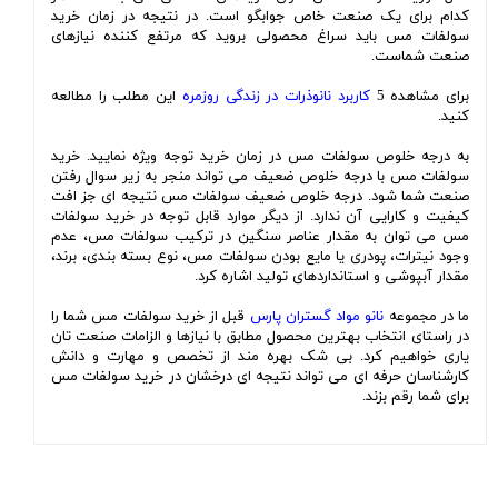
کدام برای یک صنعت خاص جوابگو است. در نتیجه در زمان خرید
سولفات مس باید سراغ محصولی بروید که مرتفع کننده نیازهای
صنعت شماست.
برای مشاهده 5
کاربرد نانوذرات در زندگی روزمره
این مطلب را مطالعه
کنید.
به درجه خلوص سولفات مس در زمان خرید توجه ویژه نمایید. خرید
سولفات مس با درجه خلوص ضعیف می تواند منجر به زیر سوال رفتن
صنعت شما شود. درجه خلوص ضعیف سولفات مس نتیجه ای جز افت
کیفیت و کارایی آن ندارد. از دیگر موارد قابل توجه در خرید سولفات
مس می توان به مقدار عناصر سنگین در ترکیب سولفات مس، عدم
وجود نیترات، پودری یا مایع بودن سولفات مس، نوع بسته بندی، برند،
مقدار آبپوشی و استانداردهای تولید اشاره کرد.
ما در مجموعه
نانو مواد گستران پارس
قبل از خرید سولفات مس شما را
در راستای انتخاب بهترین محصول مطابق با نیازها و الزامات صنعت تان
یاری خواهیم کرد. بی شک بهره مند از تخصص و مهارت و دانش
کارشناسان حرفه ای می تواند نتیجه ای درخشان در خرید سولفات مس
برای شما رقم بزند.