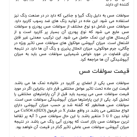
کننده ای دارند.
سولفات مس به دلیل رنگ گیرا و جذابی که دارد در در صنعت رنگ نیز
استفاده می شود. این ماده در تولید رنگ های ضد رسوب کاربرد دارد.
سولفات مس شامل دو نوع مختلف از سولفات مس پودری و سولفات
مس مایع می شود که نوع پودری آن بسیار پر کاربرد است و از
کریستال های این نمک حاصل می شود. این ترکیب معدنی غیر قابل
اشتعال است. میزان آبپوشی مولکول های سولفات مس تاثیر ویژه در
چگالی، جرم مولکولی، میزان انحلال پذیری و رنگ آن ها دارد. در نتیجه
برای قضاوت در مورد خواص شیمیایی سولفات مس باید به میزان
آبپوشیدگی آن ها مراجعه کرد.
قیمت سولفات مس
سولفات مس یکی از اعضای پر کاربرد در خانواده نمک ها می باشد.
قیمت این ماده تحت تاثیر عوامل مختلفی قرار دارد. بنابراین اگر در مورد
قیمت سولفات مس می پرسید باید قبل از آن پارامترهای مختلفی را
تحلیل کرد. یکی از این پارامترها میزان آبپوشیدگی سولفات مس است.
سولفات مس همانطور که گفته شد بر حسب میزان آبپوشی دارای
انواع مختلفی می باشد. در واقع مقدار X در فرمول CuSO4.x(H2O) می
تواند بین 0 تا 5 متغیر باشد. با این حال سولفات مس 5 آبه پر تقاضا
ترین سولفات مس بازار است که پودری آبی رنگ می باشد. در نتیجه
میزان آبپوشی سولفات مس عاملی تاثیر گذار در قیمت آن خواهد بود.