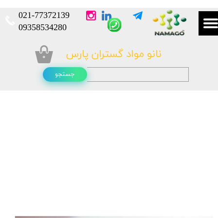
021-
77372139​​​​​​​
​​​​​​​09358534280
نانو مواد گستران پارس
۰
جستجو