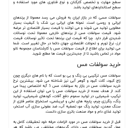
سطح مهارت و تخصص کارکنان و نوع فناوری های مورد استفاده و
سطح استانداردهای تولید باشد.
سولفات مسی که در بازار ایران به فروش می رسد معمولا از برندهای
ایرانی و روسی است. نمونه های ایرانی بی شک با کیفیت بسیار
مطلوبی تولید می شوند و می توانند با قیمت بسیار اقتصادی تر عرضه
شود. قیمت سولفات مس از برندهای خارجی معمولا تحت نوسانات
شدیدی قرار دارد. چرا که قیمت این برندها تحت تاثیر نوسانات قیمت
ارز، نرخ تورم و تحولات اقتصادی جهان دائما در حال تغییر است. شما
می توانید برای اطلاع از قیمت سولفات مس با کارشناسان مجموعه نانو
مواد در تماس باشید تا از جدیدترین قیمت ها مطلع شوید.
خرید سولفات مس
سولفات مس ترکیبی بی رنگ و بی بو است که با نام های دیگری چون
زاج کبود، کات کبود و گوهر آبی نیز شناخته می شود. بیشترین نرخ
خرید سولفات مس در بازار به سولفات مس 5 آبه اختصاص پیدا می
کند. از هدف عمده از خرید سولفات مس را می توان استفاده از این
ترکیب شیمیایی در تولید سموم دفع آفات، کودهای شیمیایی، تولید
رنگ، رنگرزی چرم، پارچه های نخی و ابریشمی، استخراج عناصر فلزی از
سنگ معدن، تولید رنگ مو، تصفیه آب، ضد عفونی سازی آب استخر،
تولید غذای دام و مواد صنعت باتری سازی دانست.
قبل از خرید سولفات مس در مورد الزامات حرفه خود تحقیقات کامل به
عمل آورید. سولفات مس دارای گریدهای مختلفی می باشد که هر