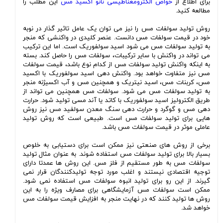
برای اطلاع از
خواص الکترومغناطیسی نانو اکسید مس
این مطلب را
مطالعه کنید.
روش تولید سولفات مس را نیز می توان یک عامل تاثیر گذار در نوبه
خود در قیمت سولفات مس دانست. عنصر کلیدی در واکنشی که منجر
به تولید سولفات مس می شود اسید سولفوریک است. اما این ترکیب
می تواند در واکنش با سایر ترکیبات، سولفات مس را حاصل کند. بسته
به اینکه واکنش تولید سولفات مس از کدام نوع باشد، قیمت سولفات
مس نیز متفاوت خواهد بود. واکنش دهی اسید سولفوریک با اکسید
مس، کربنات مس، اسید نیتریک و همچنین مس و آب اکسیژنه منجر
به تولید سولفات مس می شود. سولفات مس همچنین می تواند از
طریق الکترولیز اسید سولفوریک با کاتد یا آند مسی تولید شود. حرارت
دهی مس و گوگرد و حرارت دهی سنگ معدن سولفید مس نیز روش
هایی برای تولید سولفات مس است. طبیعی است که روش تولید
عاملی موثر در قیمت سولفات مس باشد.
برخی از روش های صنعتی نیز ممکن است برای دستیابی به خلوص
بسیار بالا برای تولید سولفات مس استفاده شوند. به عنوان مثال تولید
سولفات مس به طور مستقیم از فلز مس. این روش ها عمدتا دارای
توجیه اقتصادی نیستند و اغلب مورد توجه تولیدکنندگان قرار نمی
گیرند. از این رو برای تولید انبوه سولفات مس استفاده نمی شود.
ممکن است سولفات مس آزمایشگاهی برای مصارف ویژه را به این
روش ها تولید کنند که در نهایت منجر به افزایش قیمت سولفات مس
خواهد شد.