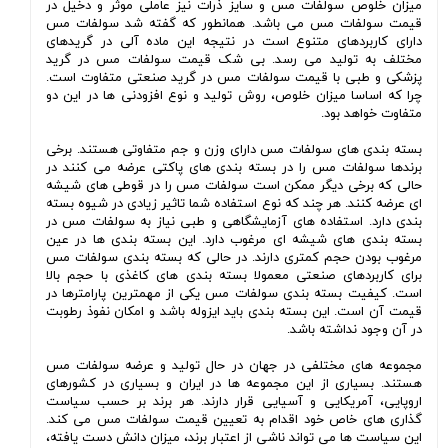
میزان خلوص سولفات مس و سایز ذرات نیز عاملی موثر و دخیل در
قیمت سولفات مس می باشد. همانطور که گفته شد سولفات مس
دارای کاربردهای متنوع است در نتیجه این ماده آلی در گریدهای
مختلف به تولید می رسد. بی شک قیمت سولفات مس در گرید
پزشکی و طبی با قیمت سولفات مس در گرید صنعتی متفاوت است.
چرا که اساسا میزان خلوص، روش تولید و نوع افزودنی ها در این دو
متفاوت خواهد بود.
بسته بندی های سولفات مس دارای وزن و جم متفاوتی هستند. برخی
برندها سولفات مس را در بسته بندی های پاکتی عرضه می کنند در
حالی که برخی دیگر ممکن است سولفات مس را در قوطی های شیشه
ای عرضه کنند. هر چند که نوع استفاده شما تاثیر زیادی در شیوه بسته
بندی دارد. استفاده های آزمایشگاهی و طبی نیاز به سولفات مس در
بسته بندی های شیشه ای مرغوب دارد. این بسته بندی ها در عین
مرغوب بودن حجم کمتری دارند. در حالی که بسته بندی سولفات مس
برای کاربردهای صنعتی معمولا بسته بندی های کاغذی با حجم بالا
است. کیفیت بسته بندی سولفات مس یکی از مهمترین پارامترها در
قیمت آن است. این بسته بندی باید ایزوله باشد و امکان نفوذ رطوبت
در آن وجود نداشته باشد.
مجموعه های مختلفی در جهان در حال تولید و عرضه سولفات مس
هستند. بسیاری از این مجموعه ها در ایران و بسیاری در کشورهای
اروپایی، آمریکایی و آسیایی قرار دارند. هر برند بر حسب سیاست
گذاری های خاص خود اقدام به تعیین قیمت سولفات مس می کند.
این سیاست ها می تواند ناشی از اعتبار برند، میزان دانش دست یافته،