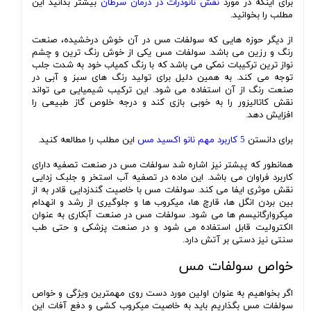
برای اینکه در مورد
نقش نانوذرات در درمان سرطان
بیشتر بدانید این
مطلب را بخوانید.
از دیگر حوزه هایی که سولفات مس در آن خوش درخشیده، صنعت
رنگ و رزین می باشد. سولفات مس یکی از خوش رنگ ترین و چشم
نواز ترین ترکیبات نمکی می باشد که با رنگ کمیاب خود به شدت جلب
توجه می کند. به همین دلیل برای تولید رنگ های سبز و آبی در
صنعت رنگ از آن استفاده می شود. این ترکیب شیمیایی می تواند
نقش کاتالیزور را به خوبی بازی کند و درجه خلوص گاز طبیعی را
افزایش دهد.
برای دانستن
5 کاربرد مهم نانو اکسید مس
این مطلب را مطالعه کنید.
همانطور که پیشتر نیز اشاره شد سولفات مس در صنعت تصفیه دارای
کاربرد فراوان می باشد. این ماده در تصفیه آب استخر و جلبک زدایی
نقش موثری ایفا می کند. سولفات مس با خاصیت گندزدایی قادر به از
بین بردن انگل ها، قارچ ها، میکروب ها و جلوگیری از رشد و انهدام
میکروارگانیسم ها می شود. سولفات مس در صنعت آبکاری به عنوان
الکترولیت قابل استفاده می شود و در صنعت پزشکی و حتی طب
سنتی نیز دستی بر آتش دارد.
خواص سولفات مس
اگر بخواهیم به عنوان اولین مورد دست روی مهمترین ویژگی و خواص
سولفات مس بگذاریم باید به خاصیت میکروب کشی و دفع آفات این