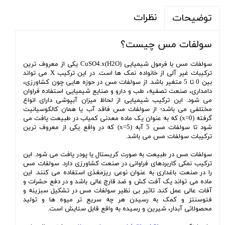
نظرات
توضیحات
سولفات مس چیست؟
سولفات مس با فرمول شیمیایی CuSO4.x(H2O) یکی از معروف ترین
ترکیبات غیر آلی از خانواده نمک ها است. در این ترکیب X می تواند
بین 0 تا 5 متغیر باشد. از سولفات مس در حوزه هایی چون کشاورزی،
دامداری، صنعت تصفیه، طب و دارو و صنایع شیمیایی استفاده فراوان
می شود. این ترکیب شیمیایی از لحاظ میزان آبپوشی دارای انواع
مختلفی می باشد؛ از سولفات مس فاقد آب یا همان کالکوسیانیت
گرفته (x=0) که به عنوان یک ماده معدنی کمیاب در طبیعت یافت می
شود تا سولفات مس 5 آبه (x=5) که در واقع یکی از معروف ترین
ترکیبات سولفات مس می باشد.
سولفات مس در طبیعت به صورت کریستال یا پودر یافت می شود. این
ترکیب نمکی کاربردهای فراوانی در صنعت کشاورزی دارد. سولفات مس
را در صنعت باغداری به عنوان نوعی ریزمغذی استفاده می کنند. این
ماده می تواند یک آفت کش و ضد قارچ عالی باشد و در دفع حشرات و
آفات عالی عمل کند. تاثیر بی نظیر سولفات مس در تشکیل سبزینه و
فتوسنتز و کمک به رسیدن هر چه سریع تر میوه ها و تولید
محصولاتی آبدار، شیرین و رسیده به واقع قابل ستایش است.