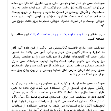
سولفات مس در کنار تمام خواص عالی و بی نظیری که دارا می باشد
می تواند آسیب زننده نیز باشد. این ترکیب آلی می تواند منجر به بروز
حساسیت و اگزمای پوستی در انسان ها شود و چنانچه از طریق پوست
یا چشم جذب شود باعث خارش، سوزش و قرمزی گردد. این ماده
خوراکی نیست و در صورت مصرف خوراکی منجر به بروز حالت تهوع می
گردد.
برای آشنایی با
کاربرد نانو ذرات مس در صنعت شیلات
این مطلب را
مطالعه کنید.
سولفات مس دارای خاصیت کاتالیستی می باشد. از این ماده آلی قادر
به تجزیه و سنتز گلبول های قرمز و جذب آهن می باشد. به همین
دلیل است که کاربردهای فراوانی از سولفات مس را در صنعت پزشکی
نیز رویت می کنیم. جالب است بدانید ترکیب سولفات مس دارای
خاصیت درمانی در طب سنتی می باشد. از سولفات مس برای شستشو
شوی زخم ها، درمان خارش های شدید پوستی و از بین بردن بوی تند
عرق بدن استفاده می شود.
سولفات مس ماده اولیه در تولید فیبر مصنوعی می باشد و برای تولید
روکش سیم های فولادی از آن استفاده می شود. این ماده به دلیل
قابلیت فعالسازی مواد تغلیظ کننده در صنعت سنگ های معدنی
کاربرد دارد. از سولفات مس برای جداسازی عناصری مانند Pb، Au، Zn و
Co از سنگ معدن استفاده می شود. از سولفات مس در تولید انواع
تجهیزات آتش بازی استفاده می شود. به موجب استفاده از سولفات
مس می توان شعله های سبز رنگ را به ارمغان آورد که زیبایی خیره