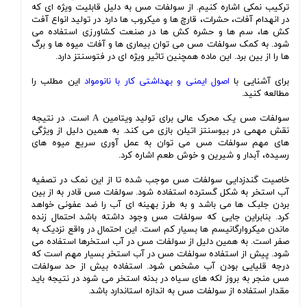
ترکیب نمکی اشاره کنیم. از سولفات مس به دلیل قابلیت ویژه ای که
در انهدام آفات، حشرات، قارچ ها و میکروب ها دارد در تولید انواع آفت
کش ها، سم ها و حشره کش ها در صنعت کشاورزی استفاده می
شود. به کمک سولفات مس می توان بیماری ها و آفات میوه ها و برگ
ها را از بین برد. این ماده همچنین تاثیر ویژه ای در فتوسنتز دارد.
برای آشنایی با
اصول ایمنی و بهداشتی کار با نانومواد
این مطلب را
مطالعه کنید.
سولفات مس یک محرک عالی برای تولید ویتامین A است. در نتیجه
نقش مهمی در بیوسنتز اتیلن بازی می کند. به همین دلیل از ویژگی
های مهم سولفات مس می توان به عمل آوری سریع میوه های
رسیده، آبدار و شیرین و خوش طعم اشاره کرد.
خاصیت گندزدایی سولفات مس موجب شده تا از این نمک در تصفیه
آب استخر به شکل گسترده استفاده شود. سولفات مس قادر به از بین
بردن جلبک ها می باشد و به طرز بهینه ای آب را ضد عفونی خواهد
کرد. بنابراین جایی که سولفات مس وجود داشته باشد احتمال زنده
ماندن میکروارگانیسم ها بسیار کم است. این احتمال در واقع نزدیک به
صفر است. به همین دلیل از سولفات مس در آب استخرها استفاده می
شود. پیش از استفاده سولفات مس در آب استخر بسیار مهم است که
درجه قلیایی بودن آب مشخص شود. استفاده بیش از حد سولفات
مس منجر به بروز لکه های سیاه در بدنه استخر می شود در نتیجه باید
مقدار استفاده از سولفات مس به اندازه استاندارد باشد.