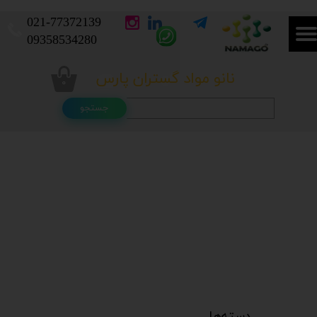
021-
77372139​​​​​​​
​​​​​​​09358534280
نانو مواد گستران پارس
۰
جستجو
دسته‌ها