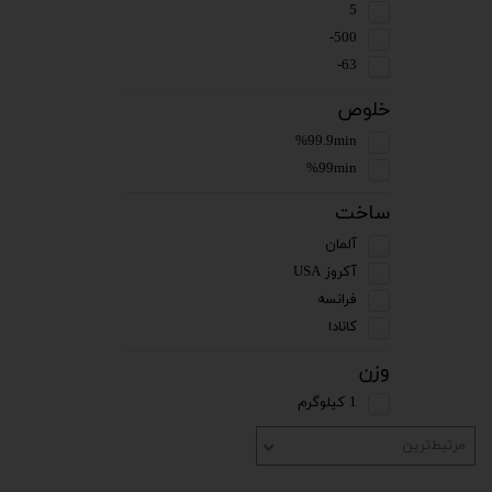
5
500-
63-
خلوص
%99.9min
%99min
ساخت
آلمان
آکروز USA
فرانسه
کانادا
وزن
1 کیلوگرم
مرتبط‌ترین