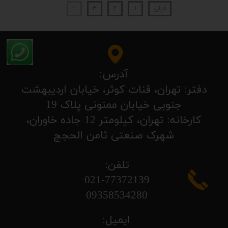
قبلی
۱
۲
۳
۴
آدرس:
​​​​​​​​دفتر: تهران، قنات کوثر، خیابان اردیبهشت
جنوبی خیابان ممنونی پلاک 19
کارخانه: تهران، کیلومتر 12 جاده خاوران،
شهرک صنعتی ثامن الحجج
تلفن:
​​​​​​​021-77372139
​​​​​​​09358534280
ایمیل: