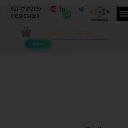
021-
77372139​​​​​​​
​​​​​​​09358534280
نانو مواد گستران پارس
۰
جستجو
دسته‌ها