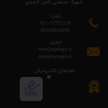
شهرک صنعتی ثامن الحجج
تلفن:
​​​​​​​021-77372139
​​​​​​​09358534280
ایمیل:
info@namago.ir
​​​​​​​reza@namago.ir
​نمادهای الکترونیکی