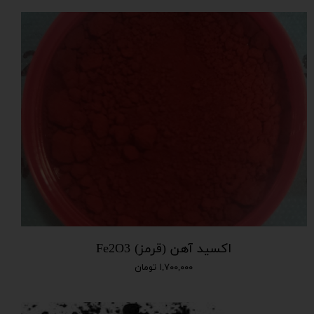
اکسید آهن (قرمز) Fe2O3
۱,۷۰۰,۰۰۰ تومان