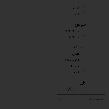
5
500-
63-
خلوص
%99.9min
%99min
ساخت
آلمان
آکروز USA
فرانسه
کانادا
وزن
1 کیلوگرم
مرتبط‌ترین