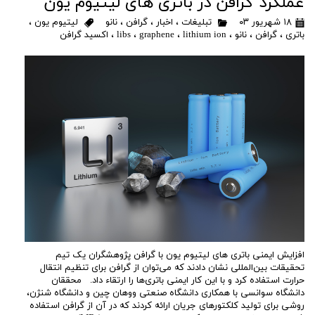
عملکرد گرافن در باتری های لیتیوم یون
۱۸ شهریور ۰۳
تبلیغات
،
اخبار
،
گرافن
،
نانو
لیتیوم یون
،
باتری
،
گرافن
،
نانو
،
lithium ion
،
graphene
،
libs
،
اکسید گرافن
افزایش ایمنی باتری های لیتیوم یون با گرافن پژوهشگران یک تیم
تحقیقات بین‌المللی نشان دادند که می‌توان از گرافن برای تنظیم انتقال
حرارت استفاده کرد و با این کار ایمنی باتری‌ها را ارتقاء داد. محققان
دانشگاه سوانسی با همکاری دانشگاه صنعتی ووهان چین و دانشگاه شنژن،
روشی برای تولید کلکتورهای جریان ارائه کردند که در آن از گرافن استفاده