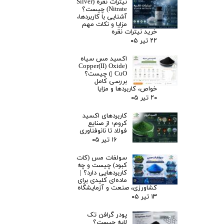
نیترات نقره (Silver
Nitrate) چیست؟
آشنایی با کاربردها،
مزایا و نکات مهم
خرید نیترات نقره
۲۲ تیر ۰۵
اکسید مس سیاه
(Copper(II) Oxide
| CuO) چیست؟
بررسی کامل
خواص، کاربردها و مزایا
۲۰ تیر ۰۵
کاربردهای اکسید
کروم؛ از صنایع
فولاد تا نانوفناوری
۱۶ تیر ۰۵
سولفات مس (کات
کبود) چیست و چه
کاربردهایی دارد؟ |
ماده‌ای کلیدی برای
کشاورزی، صنعت و آزمایشگاه
۱۳ تیر ۰۵
پودر گرافن تک
لایه چیست؟