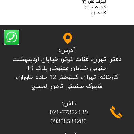
نیترات نقره
(۲)
کات کبود
(۳)
کبالت
(۱)
آدرس:
​​​​​​​​دفتر: تهران، قنات کوثر، خیابان اردیبهشت
جنوبی خیابان ممنونی پلاک 19
کارخانه: تهران، کیلومتر 12 جاده خاوران،
شهرک صنعتی ثامن الحجج
تلفن:
​​​​​​​021-77372139
​​​​​​​09358534280