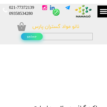
021-
77372139​​​​​​​
​​​​​​​09358534280
نانو مواد گستران پارس
۰
جستجو