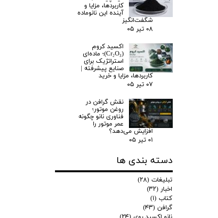
کاربردها، مزایا و
آینده این نانوماده
شگفت‌انگیز
۰۸ تیر ۰۵
اکسید کروم
(Cr₂O₃)؛ ماده‌ای
استراتژیک برای
صنایع پیشرفته |
کاربردها، مزایا و خرید
۰۷ تیر ۰۵
نقش گرافن در
روغن موتور؛
فناوری نانو چگونه
عمر موتور را
افزایش می‌دهد؟
۰۱ تیر ۰۵
دسته بندی ها
تبلیغات
(۲۸)
اخبار
(۳۲)
کتاب
(۱)
گرافن
(۴۳)
نانو اکسید روی
(۲۴)