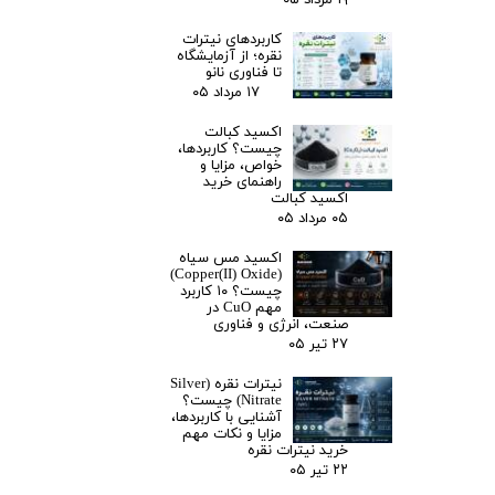
کاربردهای نیترات
نقره؛ از آزمایشگاه
تا فناوری نانو
۱۷ مرداد ۰۵
اکسید کبالت
چیست؟ کاربردها،
خواص، مزایا و
راهنمای خرید
اکسید کبالت
۰۵ مرداد ۰۵
اکسید مس سیاه
(Copper(II) Oxide)
چیست؟ ۱۰ کاربرد
مهم CuO در
صنعت، انرژی و فناوری
۲۷ تیر ۰۵
نیترات نقره (Silver
Nitrate) چیست؟
آشنایی با کاربردها،
مزایا و نکات مهم
خرید نیترات نقره
۲۲ تیر ۰۵