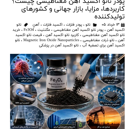
پودر نانو اکسید آهن مغناطیسی چیست؟
کاربردها، مزایا، بازار جهانی و کشورهای
تولیدکننده
۱۳ خرداد ۰۵
نانو
،
پودر فلزات
،
اکسید فلزات
،
آهن
نانو
اکسید آهن
،
پودر نانو اکسید آهن مغناطیسی
،
مگنتیت
،
،
خرید
نانو اکسید آهن مغناطیسی
،
کاربرد نانو اکسید آهن
،
قیمت نانو اکسید
آهن
،
نانو ذرات مغناطیسی
،
Magnetic Iron Oxide Nanoparticles
،
نانو
اکسید آهن برای تصفیه آب
،
نانو اکسید آهن در پزشکی