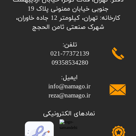
​​​​​​​​دفتر: تهران، قنات کوثر، خیابان اردیبهشت
جنوبی خیابان ممنونی پلاک 19
کارخانه: تهران، کیلومتر 12 جاده خاوران،
شهرک صنعتی ثامن الحجج
تلفن:
​​​​​​​021-77372139
​​​​​​​09358534280
ایمیل:
info@namago.ir
​​​​​​​reza@namago.ir
​نمادهای الکترونیکی