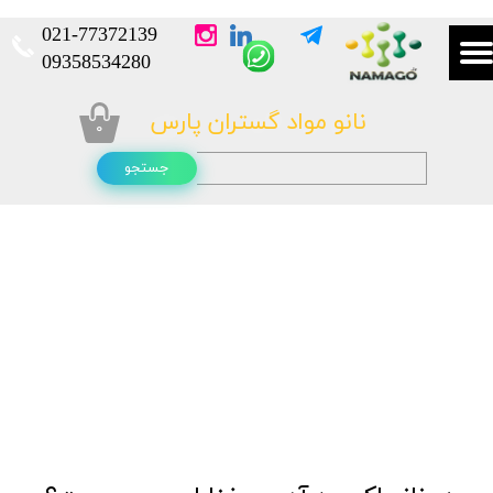
021-
77372139​​​​​​​
​​​​​​​09358534280
نانو مواد گستران پارس
۰
جستجو