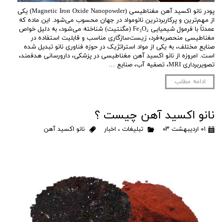
پودر نانو اکسید آهن مغناطیسی (Magnetic Iron Oxide Nanopowder) یکی
از مهم‌ترین و پرکاربردترین نانومواد در جهان محسوب می‌شود. این ماده که
عمدتاً با فرمول شیمیایی Fe₃O₄ (مگنتیت) شناخته می‌شود، به دلیل خواص
مغناطیسی منحصربه‌فرد، زیست‌سازگاری مناسب و قابلیت استفاده در
صنایع مختلف، به یکی از مواد استراتژیک در حوزه فناوری نانو تبدیل شده
است. امروزه از نانو اکسید آهن مغناطیسی در پزشکی، دارورسانی هدفمند،
تصویربرداری MRI، تصفیه آب، صنایع …
ادامه مطلب
نانو اکسید آهن چیست ؟
۰۱ اردیبهشت ۰۳
تبلیغات
،
اخبار
نانو اکسید آهن