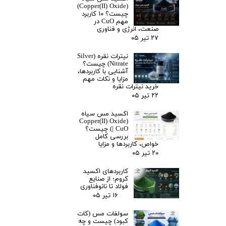
(Copper(II) Oxide)
چیست؟ ۱۰ کاربرد
مهم CuO در
صنعت، انرژی و فناوری
۲۷ تیر ۰۵
نیترات نقره (Silver
Nitrate) چیست؟
آشنایی با کاربردها،
مزایا و نکات مهم
خرید نیترات نقره
۲۲ تیر ۰۵
اکسید مس سیاه
(Copper(II) Oxide
| CuO) چیست؟
بررسی کامل
خواص، کاربردها و مزایا
۲۰ تیر ۰۵
کاربردهای اکسید
کروم؛ از صنایع
فولاد تا نانوفناوری
۱۶ تیر ۰۵
سولفات مس (کات
کبود) چیست و چه