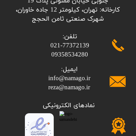
جنوبی خیابان ممنونی پلاک 19
کارخانه: تهران، کیلومتر 12 جاده خاوران،
شهرک صنعتی ثامن الحجج
تلفن:
​​​​​​​021-77372139
​​​​​​​09358534280
ایمیل:
info@namago.ir
​​​​​​​reza@namago.ir
​نمادهای الکترونیکی