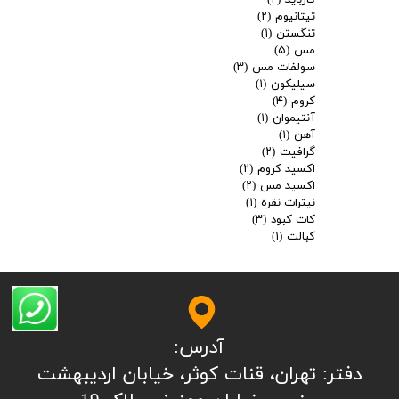
کارباید
(۲)
تیتانیوم
(۲)
تنگستن
(۱)
مس
(۵)
سولفات مس
(۳)
سیلیکون
(۱)
کروم
(۴)
آنتیموان
(۱)
آهن
(۱)
گرافیت
(۲)
اکسید کروم
(۲)
اکسید مس
(۲)
نیترات نقره
(۱)
کات کبود
(۳)
کبالت
(۱)
آدرس:
​​​​​​​​دفتر: تهران، قنات کوثر، خیابان اردیبهشت