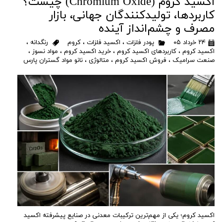
اکسید کروم (Chromium Oxide) چیست؟
کاربردها، تولیدکنندگان جهانی، بازار
مصرف و چشم‌انداز آینده
۲۴ خرداد ۰۵
پودر فلزات
،
اکسید فلزات
،
کروم
رنگدانه
،
اکسید کروم
،
کاربردهای اکسید کروم
،
خرید اکسید کروم
،
مواد نسوز
،
صنعت سرامیک
،
فروش اکسید کروم
،
متالوژی
،
نانو مواد گستران پارس
اکسید کروم؛ یکی از مهم‌ترین ترکیبات معدنی در صنایع پیشرفته اکسید