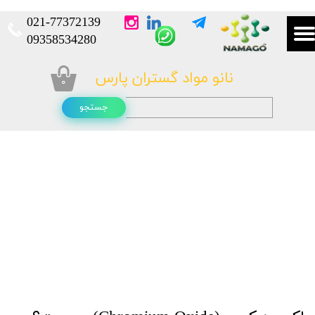
021-
77372139​​​​​​​
​​​​​​​09358534280
نانو مواد گستران پارس
۰
جستجو