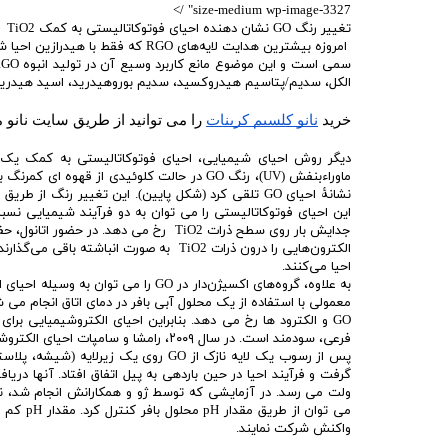
size-medium wp-image-3327" />
تغییر رنگ GO نشان دهنده احیای فوتوکاتالیستی به کمک TiO2 و همچنین، دو فرآیند شیمیایی اصلی در حین احیای فوتوکاتالیستی
الکل، سدیم/پتاسیم هیدروکسید، سدیم بوروهیدرید، اسید هیدریو
خرید 
نانو کلسیم کربنات
 را می توانید از طریق سایت نانو 
ماوراءبنفش (UV)، رنگ GO در حالت کلوئیدی از
نشانۀ احیای GO تلقی کرد (شکل پایین). این تغییر ر
جدایش بار روی سطح ذرات TiO2 رخ می دهد. 
احیا می‌کنند.
معمولی با استفاده از یک محلول آبی بافر در دمای اتاق انجام می شو
GO و الکترود ها رخ می دهد. بنابراین احیای الکتروشیمیایی بر
فرعی، سودمند است. در سال ۲۰۰۹، رامشا و سامپات احیای الکتروشیمیایی GO را مورد مطالعه قرار دادند.
واکنش شرکت نمایند.