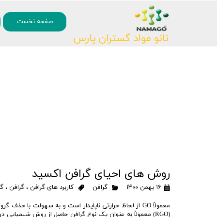
۰
صفحه نخست
نانو مواد گستران پارس
روش های احیای گرافن اکسید
۱۶ بهمن ۱۴۰۰
گرافن
کاربرد های گرافن
،
گرافن
،
گر
معمولاً GO از لحاظ حرارتی ناپایدار است و به سهولت با حذ