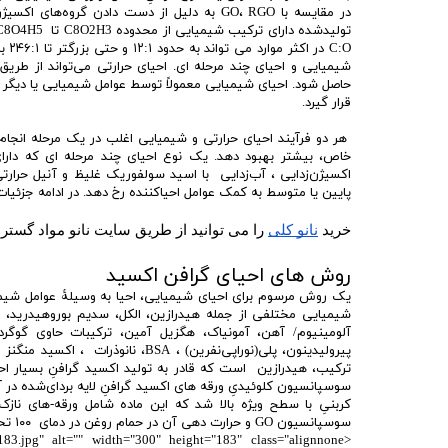
شیمیایی و احیای چند مرحله ای. احیای حرارتی می‌تواند از طریق
حاصل شود. احیای شیمیایی معمولاً توسط عوامل شیمیایی یا دیگر 
قرار گیرد.
هر دو فرآیند احیای حرارتی و شیمیایی اغلب در یک مرحله انجام م
خاص، بیشتر بهبود دهد. یک نوع احیای چند مرحله ای که دارای
اکسیژن‌زدایی ، آب‌زدایی با اسید سولفوریک غلیظ و آنیل حرارتی
پایین یا متوسط به کمک عوامل احیاکننده رخ دهد. در ادامه جزئی
خرید 
نانو کلی
 را می توانید از طریق سایت نانو مواد گسترا
روش های احیای گرافن اکسید
شیمیایی مختلفی از جمله هیدرازین، الکل، سدیم بوروهیدرید،
پیرولیدینون، پلی(نوراپی‌نفرین) ، A
ترکیب، هیدرازین است که قادر به تولید اکسید گرافنِ بسیار اح
سوسپانسیون کلوئیدیِ ورقه های اکسید گرافنِ لایه بردای‌شده در
سوسپانسیون GO و حرارت دهی آن در حمام روغن در دمای ۱۰۰ تحت یک مبرّد آب‌گرد به مدت ۲۴ ساعت انجام شد.
0x183.jpg" alt="" width="300" height="183" class="alignnone