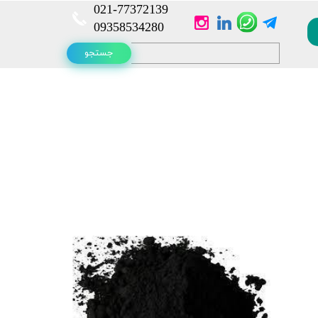
021-
77372139​​​​​​​
​​​​​​​09358534280
جستجو