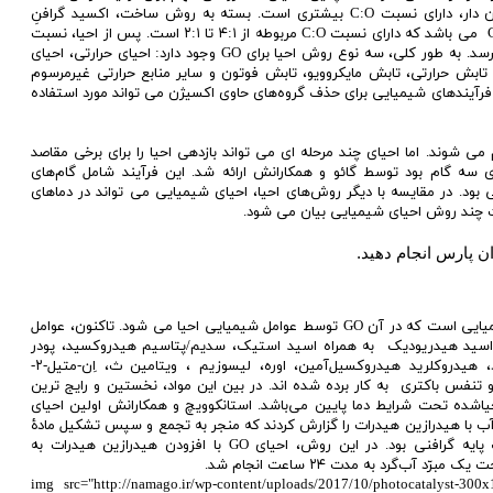
در مقایسه با GO، RGO به دلیل از دست دادن گروه‌های اکسیژن دار، دارای نسبت C:O بیشتری است. بسته به روش ساخت، اکسید گرافنِ
تولیدشده دارای ترکیب شیمیایی از محدوده C8O2H3 تا C8O4H5 می باشد که دارای نسبت C:O مربوطه از ۴:۱ تا ۲:۱ است. پس از احیا، نسبت
C:O در اکثر موارد می تواند به حدود ۱۲:۱ و حتی بزرگتر تا ۲۴۶:۱ برسد. به طور کلی، سه نوع روش احیا برای GO وجود دارد: احیای حرارتی، احیای
 تابش حرارتی، تابش مایکروویو، تابش فوتون و سایر منابع حرارتی غیرمرسوم
فرآیندهای شیمیایی برای حذف گروه‌های حاوی اکسیژن می تواند مورد استفاده
ی شوند. اما احیای چند مرحله ای می تواند بازدهی احیا را برای برخی مقاصد
 سه گام بود توسط گائو و همکارانش ارائه شد. این فرآیند شامل گام‌های
 بود. در مقایسه با دیگر روش‌های احیا، احیای شیمیایی می تواند در دماهای
ات چند روش احیای شیمیایی بیان می شود.
ن پارس انجام دهید.
یک روش مرسوم برای احیای شیمیایی، احیا به وسیلۀ عوامل شیمیایی است که در آن GO توسط عوامل شیمیایی احیا می شود. تاکنون، عوامل
 اسید هیدریودیک به همراه اسید استیک، سدیم/پتاسیم هیدروکسید، پودر
آلومینیوم/ آهن، آمونیاک، هگزیل آمین، ترکیبات حاوی گوگرد، هیدروکلرید هیدروکسیل‌آمین، اوره، لیسوزیم ، ویتامین ث، اِن-متیل-۲-
BS، نانوذرات ، اکسید منگنز و تنفس باکتری به کار برده شده اند. در بین این مواد، نخستین و رایج ترین
یاشده تحت شرایط دما پایین می‌باشد. استانکوویچ و همکارانش اولین احیای
 آب با هیدرازین هیدرات را گزارش کردند که منجر به تجمع و سپس تشکیل مادۀ
کربنیِ با سطح ویژه بالا شد که این ماده شامل ورقه-های نازک پایه گرافنی بود. در این روش، احیای GO با افزودن هیدرازین هیدرات به
<img src="http://namago.ir/wp-content/uploads/2017/10/photocatalyst-30