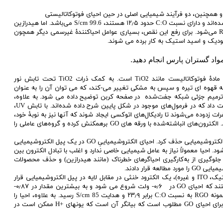
امروزه بیشترین هدایت لایه‌های RGO که فقط با هیدرازین احیا شده‌اند و دارای نسبت C:O حدود ۱۲٫۵ هستند، S/cm 99.6 می‌باشد. اما هیدرازین
سمی است و این موضوع مانع کاربرد وسیع آن در تولید انبوه RGO می‌شود. برای رفع این نقص، بسیاری عوامل احیاکنندۀ غیرسمی دیگر همچون
دیک و اسید استیک به کار برده می شوند.
مواد گستران پارس انجام دهید.
دیگر روش احیای شیمیایی، احیای فوتوکاتالیستی به کمک یک مادۀ فوتوکاتالیست مانند TiO2 است. به کمک ذرات TiO2 تحت تابش نور
 قهوه ای کمرنگ به قهوه ای تیره و سپس به مشکی تغییر می-کند، که می توان آن را به عنوان
نگ از طریق ترمیم جزئی شبکه جفت‌شده در صفحه کربن توضیح داده می شود. به علاوه،
این احیای فوتوکاتالیستی را می توان به دو فرآیند شیمیایی نسبت داد که در فرمول‌های موجود در شکل پایین شرح داده شده‌اند. با تابش UV،
در حضور اتانول، حفرات زدوده می‌شوند تا رادیکال‌های اتوکسی ایجاد شوند که آنها نیز به نوبۀ خود،
الکترون‌هایی را درون ذرات TiO2 به صورت انباشته باقی می‌گذارند. الکترون‌های انباشته‌شده با ورقه های GO برهمکنش کرده و گروه‌های عاملی را
به علاوه، گروه‌های اکسیژن‌دار در GO را می توان به وسیله احیای الکتروشیمیایی حذف کرد. احیای الکتروشیمیاییِ GO در یک پیل الکتروشیمیایی
د. احیا معمولاً نیاز به عامل شیمیایی خاصی ندارد و اغلب با تبادل الکترون بین
ای جلوگیری از به‌کارگیری احیاگرهای خطرناک (مانند هیدرازین) و حذف محصولات
پس از رسوب یک لایه نازک از GO روی یک زیرلایه (شیشه، پلاستیک، ITO و غیره)، یک الکترود خنثی در مقابل لایه در پیل الکتروشیمیایی قرار
گرفت و فرآیند احیا در حین باردهی به پیل اتفاق افتاد. آنها دریافتند که احیای GO در ۰٫۶- ولت شروع می شود و به بیشترین مقدار در ۰٫۸۷-
ولت می رسد. در آزمایشی که توسط ژو و همکارانش انجام شد، نمونه RGO به نسبت C:O برابر ۲۳٫۹ و هدایت S/cm 85 رسید. به علاوه، احیا را
می توان از طریق مقدار pH محلول بافر کنترل کرد. مقدار pH کم برای احیای GO مطلوب است که بیانگر آن است که یونهای +H ممکن است در