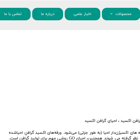
محصولات
اخبار علمی
درباره ما
تماس با ما
مواد شیمیایی
نانو مواد
افن اکسید
،
احیای گرافن اکسید
ف گروه های اکسیژن‌دار احیا (به طور جزئی) می‌شود. ورقه‌های اکسید گرافنِ احیاشده
(RGO) معمولاً به عنوان یک نوع گرافنِ حاصل از روش شیمیایی در نظر گرفته می شوند. همچنین، احیای GO روشی مهم برای تولید گرافن است.