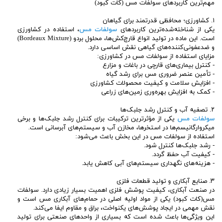
مهم‌ترین کاربردهای سولفات مس (کات کبود)
۱. کشاورزی؛ محافظی قدرتمند برای گیاهان
یکی از شناخته‌شده‌ترین کاربردهای
سولفات مس
، استفاده در کشاورزی
است. این ماده در تولید انواع قارچ‌کش‌ها، محلول بردو (Bordeaux Mixture)
و ضدعفونی‌کننده‌های گیاهی نقش اساسی دارد.
مزایای استفاده از سولفات مس در کشاورزی:
- کنترل بیماری‌های قارچی در باغات و مزارع
- تأمین عنصر ضروری مس برای رشد گیاه
- افزایش سلامت و کیفیت محصولات کشاورزی
- کمک به افزایش بهره‌وری زمین‌های زراعی
۲. تصفیه آب و کنترل رشد جلبک‌ها
سولفات مس
یکی از مؤثرترین ترکیبات برای کنترل رشد جلبک‌ها و برخی
میکروارگانیسم‌ها در استخرها، مخازن آب و سیستم‌های آبرسانی است.
استفاده از سولفات مس در این بخش باعث می‌شود:
- رشد جلبک‌ها کنترل شود.
- کیفیت آب حفظ گردد.
- هزینه‌های نگهداری سیستم‌های آبی کاهش یابد.
۳. صنایع آبکاری و تولید قطعات فلزی
در صنعت آبکاری، کیفیت پوشش فلزی اهمیت بسیار زیادی دارد. سولفات
مس(کات کبود) یکی از مواد اولیه اصلی در حمام‌های آبکاری مس است و
نقش مهمی در ایجاد پوشش‌های یکنواخت، براق و مقاوم ایفا می‌کند.
این ویژگی‌ها باعث شده است که بسیاری از واحدهای صنعتی برای تولید