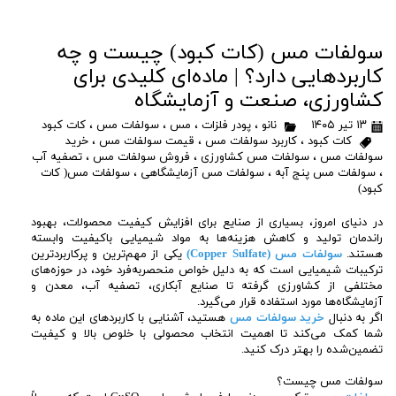
سولفات مس (کات کبود) چیست و چه
کاربردهایی دارد؟ | ماده‌ای کلیدی برای
کشاورزی، صنعت و آزمایشگاه
۱۳ تیر ۱۴۰۵
نانو
،
پودر فلزات
،
مس
،
سولفات مس
،
کات کبود
کات کبود
،
کاربرد سولفات مس
،
قیمت سولفات مس
،
خرید
سولفات مس
،
سولفات مس کشاورزی
،
فروش سولفات مس
،
تصفیه آب
،
سولفات مس پنج آبه
،
سولفات مس آزمایشگاهی
،
سولفات مس( کات
کبود)
در دنیای امروز، بسیاری از صنایع برای افزایش کیفیت محصولات، بهبود
راندمان تولید و کاهش هزینه‌ها به مواد شیمیایی باکیفیت وابسته
هستند.
سولفات مس (Copper Sulfate)
یکی از مهم‌ترین و پرکاربردترین
ترکیبات شیمیایی است که به دلیل خواص منحصربه‌فرد خود، در حوزه‌های
مختلفی از کشاورزی گرفته تا صنایع آبکاری، تصفیه آب، معدن و
آزمایشگاه‌ها مورد استفاده قرار می‌گیرد.
اگر به دنبال
خرید سولفات مس
هستید، آشنایی با کاربردهای این ماده به
شما کمک می‌کند تا اهمیت انتخاب محصولی با خلوص بالا و کیفیت
تضمین‌شده را بهتر درک کنید.
سولفات مس چیست؟