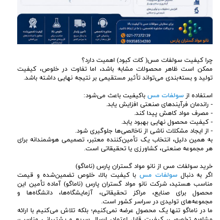
چرا کیفیت سولفات مس( کات کبود) اهمیت دارد؟
ممکن است ظاهر محصولات مشابه باشد، اما تفاوت در خلوص، کیفیت
تولید و بسته‌بندی می‌تواند تأثیر مستقیمی بر نتیجه نهایی داشته باشد.
استفاده از
سولفات مس
باکیفیت باعث می‌شود:
- راندمان فرآیندهای صنعتی افزایش یابد.
- مصرف مواد کاهش پیدا کند.
- کیفیت محصول نهایی بهبود یابد.
- از ایجاد مشکلات ناشی از ناخالصی‌ها جلوگیری شود.
به همین دلیل، انتخاب یک تأمین‌کننده معتبر، تصمیمی هوشمندانه برای
هر مجموعه صنعتی، کشاورزی یا تحقیقاتی است.
خرید سولفات مس از نانو مواد گستران پارس (ناماگو)
اگر به دنبال
سولفات مس
با کیفیت بالا، خلوص تضمین‌شده و قیمت
مناسب هستید، شرکت نانو مواد گستران پارس (ناماگو) آماده تأمین این
محصول برای صنایع، مراکز تحقیقاتی، آزمایشگاه‌ها، دانشگاه‌ها و
مجموعه‌های تولیدی در سراسر کشور است.
ما در ناماگو تنها یک محصول عرضه نمی‌کنیم؛ بلکه تلاش می‌کنیم با ارائه
مشاوره تخصصی، کیفیت قابل اعتماد، ارسال سریع و پشتیبانی مناسب،