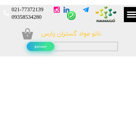
021-
77372139​​​​​​​
​​​​​​​09358534280
نانو مواد گستران پارس
۰
جستجو