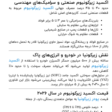
اکسید زیرکونیوم صنعتی و سرامیک‌های مهندسی
اکسید زیرکونیوم
حدود ۴۰ تا ۴۵ درصد مصرف جهانی
مربوط به
قطعات صنعتی است. کاربردهای اصلی شامل:
بلبرینگ‌های سرامیکی با عمر ۳ تا ۵ برابر فولاد
ابزارهای برشی مقاوم به سایش
نازل‌ها و قطعات پمپ در صنایع شیمیایی
قطعات مقاوم به شوک حرارتی
در صنایع فولاد و ریخته‌گری، مواد نسوز حاوی زیرکونیا قادر به تحمل دماهای
بالاتر از ۱۸۰۰ درجه سانتی‌گراد هستند.
نقش زیرکونیا در خودرو و انرژی‌های پاک
اکسید
سالانه بیش از ۵۰۰ میلیون حسگر اکسیژن خودرو با استفاده از
زیرکونیوم
تولید می‌شود که می‌تواند مصرف سوخت را تا حدود ۱۰٪
کاهش دهد.
در سلول‌های سوختی اکسید جامد (SOFC) نیز زیرکونیا پایدارشده با ایتریا
(YSZ) نقش الکترولیت را ایفا می‌کند. پیش‌بینی می‌شود بازار این فناوری
تا سال ۲۰۳۰ به بیش از ۵ میلیارد دلار برسد.
قیمت اکسید زیرکونیوم در سال ۲۰۲۶
پودر زیرکونیا
قیمت
به عوامل متعددی بستگی دارد، از جمله:
درصد خلوص (۹۹٪ تا ۹۹.۹٪)
نوع پایدارسازی (مانند YSZ)