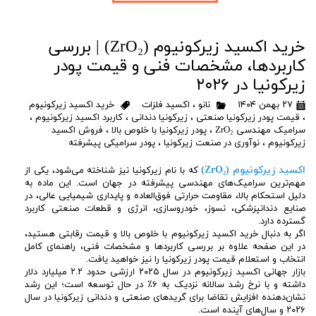
خرید اکسید زیرکونیوم (ZrO₂) | بررسی
کاربردها، مشخصات فنی و قیمت پودر
زیرکونیا در ۲۰۲۶
۲۷ بهمن ۱۴۰۴
نانو
،
اکسید فلزات
خرید اکسید زیرکونیوم
،
قیمت پودر زیرکونیا صنعتی
،
زیرکونیا دندانی
،
کاربرد اکسید زیرکونیوم
،
سرامیک مهندسی ZrO₂
،
پودر زیرکونیا با خلوص بالا
،
فروش اکسید
زیرکونیوم
،
نوآوری در صنعت زیرکونیا
،
پودر سرامیکی پیشرفته
اکسید زیرکونیوم (ZrO₂)
که با نام زیرکونیا نیز شناخته می‌شود، یکی از
مهم‌ترین سرامیک‌های مهندسی پیشرفته در جهان است. این ماده به
دلیل استحکام بالا، مقاومت حرارتی فوق‌العاده و پایداری شیمیایی عالی، در
صنایع دندانپزشکی، نسوز، خودروسازی، انرژی و قطعات صنعتی کاربرد
گسترده دارد.
اگر به دنبال خرید اکسید زیرکونیوم با خلوص بالا و قیمت رقابتی هستید،
در این صفحه علاوه بر بررسی کاربردها و مشخصات فنی، راهنمای کامل
انتخاب و استعلام قیمت پودر زیرکونیا را نیز خواهید یافت.
بازار جهانی اکسید زیرکونیوم در سال ۲۰۲۵ ارزشی حدود ۲.۲ میلیارد دلار
داشته و با نرخ رشد سالانه نزدیک به ۶٪ در حال توسعه است؛ این رشد
نشان‌دهنده افزایش تقاضا برای گریدهای صنعتی و دندانی زیرکونیا در سال
۲۰۲۶ و سال‌های آینده است.