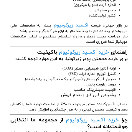
اندازه ذرات (نانو یا میکرون)
حجم سفارش
کشور تولیدکننده
اکسید زیرکونیوم
در بازار جهانی، قیمت
بسته به مشخصات فنی
می‌تواند از چند ده دلار تا چند صد دلار به ازای هر کیلوگرم متغیر باشد.
برای دریافت قیمت دقیق و به‌روز، استعلام مستقیم بر اساس مشخصات
موردنیاز شما ضروری است.
راهنمای
خرید اکسید زیرکونیوم
باکیفیت
برای خرید مطمئن پودر زیرکونیا، به این موارد توجه کنید:
ارائه آنالیز شیمیایی معتبر (COA)
کنترل توزیع اندازه ذرات (PSD)
تعیین فاز کریستالی (مونوکلینیک، تتراگونال یا پایدارشده)
درصد رطوبت پایین
قابلیت سینترینگ مناسب
پشتیبانی فنی قبل و بعد از فروش
انتخاب تأمین‌کننده معتبر می‌تواند تا ۳۰٪ از ضایعات تولید شما را کاهش
دهد و کیفیت محصول نهایی را به طور چشمگیری افزایش دهد.
چرا
خرید اکسید زیرکونیوم
از مجموعه ما انتخابی
هوشمندانه است؟