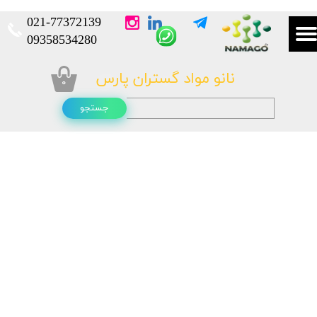
021-
77372139​​​​​​​
​​​​​​​09358534280
نانو مواد گستران پارس
۰
جستجو