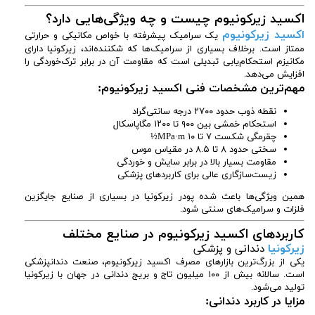
اکسید زیرکونیوم چیست و چه ویژگی‌هایی دارد؟
اکسید زیرکونیوم
یک سرامیک پیشرفته با خواص مکانیکی و حرارتی
ممتاز است. برخلاف بسیاری از سرامیک‌ها که شکننده‌اند، زیرکونیا دارای
مکانیزم استحکام‌یابی تبدیلی است که مقاومت آن در برابر ترک‌خوردگی را
افزایش می‌دهد.
مهم‌ترین مشخصات فنی اکسید زیرکونیوم:
نقطه ذوب حدود ۲۷۰۰ درجه سانتی‌گراد
استحکام خمشی بین ۹۰۰ تا ۱۲۰۰ مگاپاسکال
چقرمگی شکست ۷ تا ۱۰ MPa·m½
سختی حدود ۸ تا ۸.۵ در مقیاس موس
مقاومت بسیار بالا در برابر سایش و خوردگی
زیست‌سازگاری عالی برای کاربردهای پزشکی
همین ویژگی‌ها باعث شده پودر زیرکونیا در بسیاری از صنایع جایگزین
فلزات و سرامیک‌های سنتی شود.
کاربردهای اکسید زیرکونیوم در صنایع مختلف
زیرکونیا
دندانی و پزشکی
یکی از بزرگ‌ترین بازارهای مصرف اکسید زیرکونیوم، صنعت دندانپزشکی
است. سالانه بیش از ۱۰۰ میلیون تاج و بریج دندانی در جهان با زیرکونیا
تولید می‌شود.
مزایا در کاربرد دندانی: