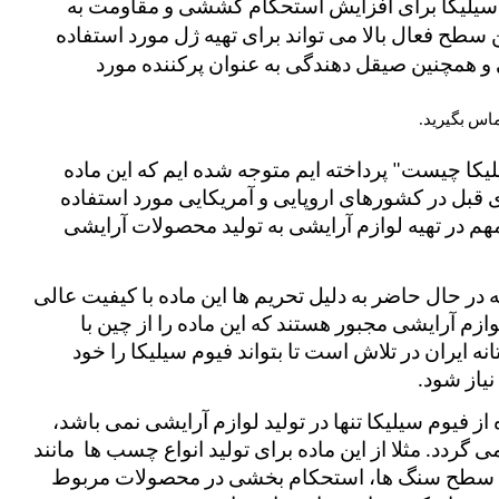
سیلیکا پودری سفید رنگ و سبک است، از فیوم سیلیکا برای افزایش استحکام کششی و مقاومت به 
فرمولاسیون افزوده می شود. این ماده با داشتن سطح فعال بالا می تواند برای تهیه ژل مورد استفاده 
قرار گیرد. اروزیل به دلیل خاصیت حجم‌ دهندگی و همچنین صیقل‌ دهندگی به‌ عنوان پرکننده مورد 
ماس بگیرید. 
همانطور که در ابتدا به موضوع "کاربرد فیوم سیلیکا چیست" پرداخته ایم متوجه شده ایم که این ماده 
اساسی در تهیه تولید لوازم آرایشی در زمان های قبل در کشورهای اروپایی و آمریکایی مورد استفاده 
قرار گرفته است و در ایران نیز با تهیه این ماده مهم در تهیه لوازم آرایشی به تولید محصولات آرایشی 
ولی در اینجا یک نکته وجود دارد و آن این است که در حال حاضر به دلیل تحریم ها این ماده با کیفیت عالی 
وارد ایران نمی شود و شرکت های تولید کننده لوازم آرایشی مجبور هستند که این ماده را از چین با 
کیفیت پایین و قیمت بالا خریداری کنند. خوشبختانه ایران در تلاش است تا بتواند فیوم سیلیکا را خود 
نیاز شود. 
موضوع "کاربرد فیوم سیلیکا چیست" و استفاده از فیوم سیلیکا تنها در تولید لوازم آرایشی نمی باشد، 
بلکه در تولید بسیاری محصولات از آن استفاده می گردد. مثلا از این ماده برای تولید انواع چسب ها  مانند 
چسب های سیلیکونی حلالی، جهت صیقل دادن سطح سنگ ها، استحکام بخشی در محصولات مربوط 