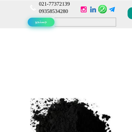
021-
77372139​​​​​​​
​​​​​​​09358534280
جستجو