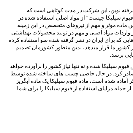
در ایران شرکتی وجود دارد به نام نانو جاذب پیشرفته نوین، این شرکت در مدت کوتاهی است که 
تحقیقات خود را در رابطه به مواد نانو و "کاربرد فیوم سیلیکا چیست" از مواد اصلی استفاده شده در 
لوازم آرایشی شروع کرده است. برای ساخت این ماده موثر و مهم از نیروهای متخصص در این زمینه 
استفاده شده است. متاسفانه در سال های اخیر واردات مواد اصلی و مهم در تولید محصولات بهداشتی 
بسیار زیاد شده و کشور چین نیز به دلیل تحریم هایی که برای ایران در نظر گرفته شده سو استفاده کرده 
و این مواد را با کیفیت پایین و قیمت بالا در اختیار کشور ما قرار میدهد، بدین منظور کشورمان تصمیم 
فایی برسد.
 پیش بینی های بسیار روشن و عالی برای فروش فیوم سیلیکا شده و نه تنها نیاز کشور را برآورده خواهد 
کرد، بلکه می توان آن را به کشورهای دیگر نیز صادر کرد. در حال حاضی چسب های ساخته شده توسط 
نانو فیوم سیلیکا برای صادرات به کشورهای دیگر آماده شده است، ماده فیوم سیلیکا یک ماده آبگریز 
بوده و ژل شونده می باشد. در اینجا می خواهیم از جمله مزایای استفاده از فیوم سیلیکا را برای شما 