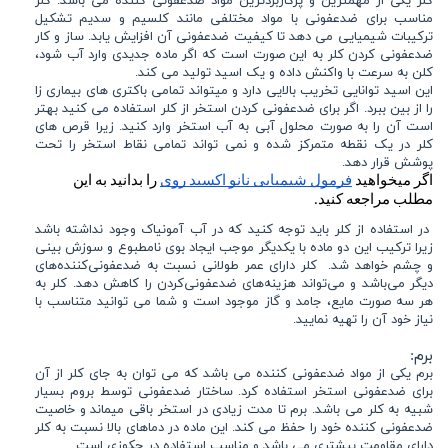
کلر یکی از مهمترین و پرکاربردترین مواد ضدعفونی کننده می باشد. کلر
مناسب برای ضدعفونی با مواد مختلفی مانند کلسیم و سدیم تشکیل
ترکیبات شیمیایی می دهد تا کیفیت ضدعفونی آن افزایش یابد. ساز و کار
ضدعفونی کردن کلر به این صورت است که اگر ماده جدیدی وارد آب شود،
کلن به سرعت با واکنش داده و یک اسید تولید می کند.
این اسید توانایی تخریب بالایی دارد و میتواند تمامی باکتری های بیماری زا
را از بین ببرد. اگر برای ضدعفونی کردن استخر از کلر استفاده می کنید بهتر
است آن را به صورت محلول آبی به آب استخر وارد کنید. زیرا قرص های
کلر در یک نقطه متمرکز شده و نمی تواند تمامی نقاط استخر را تحت
پوشش قرار دهد.
اگر میخواهید 
فرمول شیمیایی نانو اکسید روی
 را بدانید به این 
مطلب مراجعه کنید.
در استفاده از کلر باید توجه کنید که در آب آمونیاک وجود نداشته باشد
زیرا ترکیب این دو ماده با یکدیگر موجب ایجاد بوی نامطبوع و سوزش بینی
و چشم خواهد شد. کلر دارای عمر طولانی نسبت به ضدعفونی‌کننده‌های
دیگر می‌باشد و می‌تواند هزینه‌های ضدعفونی‌کردن را کاهش دهد. کلر به
هر سه صورت مایع، جامد و گاز موجود است و شما می توانید متناسب با
نیاز خود آن را تهیه نمایید.
برم:
برم یکی از مواد ضدعفونی کننده می باشد که می توان به جای کلر از آن
برای ضدعفونی استخر استفاده کرد. ساختار ضدعفونی توسط بروم بسیار
شبیه به کلر می باشد. برم تا مدت زیادی در استخر باقی میماند و خاصیت
ضدعفونی کننده خود را حفظ می کند. این ماده در دماهای بالا نسبت به کلر
دارای مقاومت بیشتری می باشد و مناسب استفاده در جکوزی است.