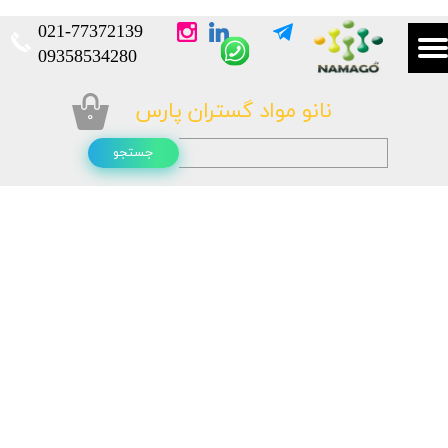
021-
77372139​​​​​​​
​​​​​​​09358534280
نانو مواد گستران پارس
۰
جستجو