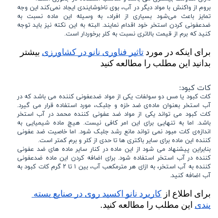
بروم از واکنش با مواد دیگر در آب، بوی ناخوشایندی ایجاد نمی‌کند این وجه
تمایز باعث می‌شود بسیاری از افراد، به وسیله این ماده نسبت به
ضدعفونی کردن استخر خود اقدام نمایند. البته به این نکته نیز باید توجه
کنید که برم از قیمت بالاتری نسبت به کلر برخوردار است.
برای اینکه در مورد 
تاثیر فناوری نانو در کشاورزی
 بیشتر 
بدانید این مطلب را مطالعه کنید
کات کبود:
کات کبود یا مس دو سولفات یکی از مواد ضدعفونی کننده می باشد که در
آب استخر بعنوان ماده‌ی ضد خزه و جلبک، مورد استفاده قرار می گیرد.
کات کبود می تواند یکی از مواد ضد عفونی کننده محمد در آب استخر
باشد. اما به تنهایی برای این امر کافی نیست. هیچ ماده شیمیایی به
اندازه‌ی کات مبود نمی تواند مانع رشد جلبک شود. اما خاصیت ضد عفونی
کننده این ماده برای سایر باکتری ها تا حدی از کلر و برم کمتر است.
بنابراین پیشنهاد می شود از این ماده در کنار سایر ماده های ضد عفونی
کننده در آب استخر استفاده شود. برای اضافه کردن این ماده ضدعفونی
کننده به آب استخر، به ازای هر مترمکعب آب، بین ۱ تا ۲ گرم کات کبود به
آب اضافه کنید.
برای اطلاع از 
کاربرد نانو اکسید روی در صنایع بسته 
بندی
 این مطلب را مطالعه کنید.