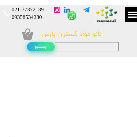
021-
77372139​​​​​​​
​​​​​​​09358534280
نانو مواد گستران پارس
۰
جستجو