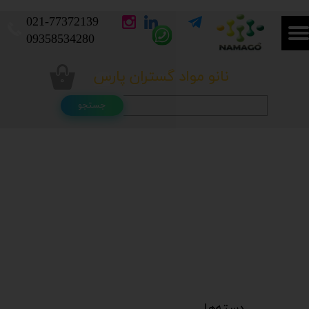
021-
77372139​​​​​​​
​​​​​​​09358534280
نانو مواد گستران پارس
۰
جستجو
دسته‌ها