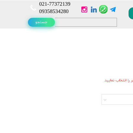
021-
77372139​​​​​​​
​​​​​​​09358534280
جستجو
را انتخاب نمایید.