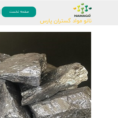
۰
صفحه نخست
نانو مواد گستران پارس