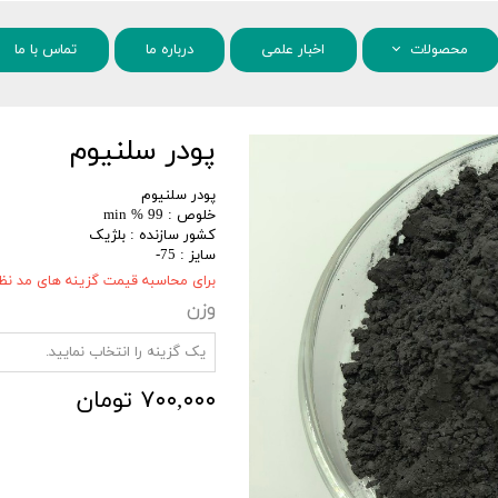
محصولات
اخبار علمی
درباره ما
تماس با ما
مواد شیمیایی
پودر سلنیوم
نانو مواد
پودر سلنیوم
خلوص : 99 % min
کشور سازنده : بلژیک
سایز : 75-
برای محاسبه قیمت گزینه های مد نظر 
وزن
یک گزینه را انتخاب نمایید.
۷۰۰,۰۰۰ تومان