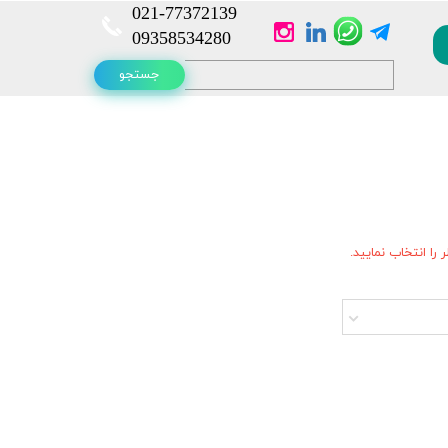
021-
77372139​​​​​​​
​​​​​​​09358534280
جستجو
را انتخاب نمایید.