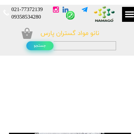
021-
77372139​​​​​​​
​​​​​​​09358534280
نانو مواد گستران پارس
۰
جستجو