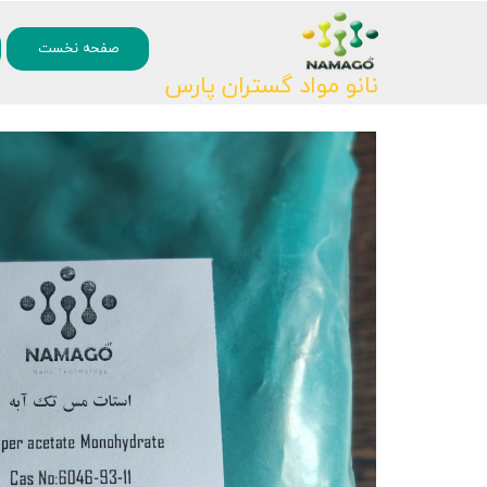
۰
صفحه نخست
نانو مواد گستران پارس