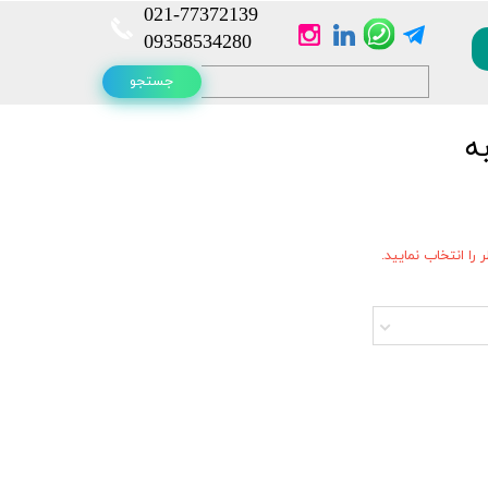
021-
77372139​​​​​​​
​​​​​​​09358534280
جستجو
ه
را انتخاب نمایید.