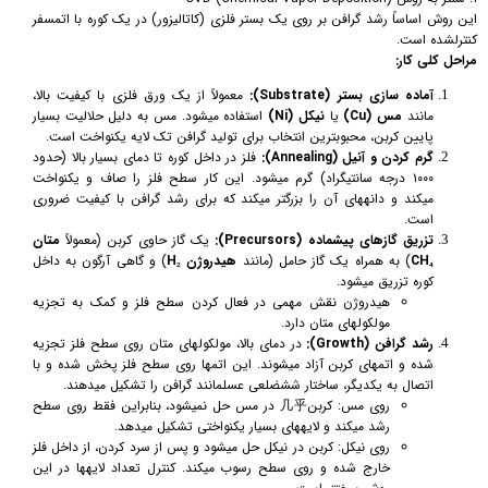
این روش اساساً رشد گرافن بر روی یک بستر فلزی (کاتالیزور) در یک کوره با اتمسفر
کنترلشده است.
مراحل کلی کار:
آماده سازی بستر (Substrate):
معمولاً از یک ورق فلزی با کیفیت بالا،
مانند
مس (Cu)
یا
نیکل (Ni)
استفاده میشود. مس به دلیل حلالیت بسیار
پایین کربن، محبوبترین انتخاب برای تولید گرافن تک لایه یکنواخت است.
گرم کردن و آنیل (Annealing):
فلز در داخل کوره تا دمای بسیار بالا (حدود
۱۰۰۰ درجه سانتیگراد) گرم میشود. این کار سطح فلز را صاف و یکنواخت
میکند و دانههای آن را بزرگتر میکند که برای رشد گرافن با کیفیت ضروری
است.
تزریق گازهای پیشماده (Precursors):
یک گاز حاوی کربن (معمولاً
متان
CH₄
) به همراه یک گاز حامل (مانند
هیدروژن H₂
) و گاهی آرگون به داخل
کوره تزریق میشود.
هیدروژن نقش مهمی در فعال کردن سطح فلز و کمک به تجزیه
مولکولهای متان دارد.
رشد گرافن (Growth):
در دمای بالا، مولکولهای متان روی سطح فلز تجزیه
شده و اتمهای کربن آزاد میشوند. این اتمها روی سطح فلز پخش شده و با
اتصال به یکدیگر، ساختار ششضلعی عسلمانند گرافن را تشکیل میدهند.
روی مس: کربن几乎 در مس حل نمیشود، بنابراین فقط روی سطح
رشد میکند و لایههای بسیار یکنواختی تشکیل میدهد.
روی نیکل: کربن در نیکل حل میشود و پس از سرد کردن، از داخل فلز
خارج شده و روی سطح رسوب میکند. کنترل تعداد لایهها در این