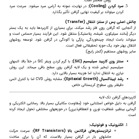
روش سختتر است.
سرد کردن (Cooling):
در نهایت، نمونه به آرامی سرد میشود. سرعت سرد
کردن میتواند بر کیفیت نهایی گرافن تأثیر بگذارد.
چالش اصلی پس از سنتز: انتقال (Transfer)
از آنجایی که گرافن روی فلز رشد میکند، برای بسیاری از کاربردها باید به یک بستر
دیگر (مانند سیلیکون، شیشه، پلاستیک) منتقل شود. این فرآیند بسیار حساس است و
میتواند باعث ایجاد چینخوردگی، پارگی یا آلودگی در گرافن شود. توسعه روشهای
انتقال بهتر خود یک حوزه تحقیقاتی فعال است.
سایر روشهای مستقیم (کمتر رایج):
سنتز روی کاربید سیلیسیم (SiC):
با گرم کردن ویفر SiC در خلأ بالا، اتمهای
سیلیسیم تبخیر شده و یک لایه گرافن روی سطح باقی میماند. این روش
نیازی به انتقال ندارد اما هزینه بسیار بالایی دارد.
رشد اپیتاکسیال (Epitaxial Growth):
مشابه روش CVD اما با کنترل اتمی
دقیقتر روی سطوح کریستالی خاص.
کاربردهای گرافن تک لایه
گرافن به دلیل خواص استثنایی خود (مقاومت مکانیکی بسیار بالا، رسانایی الکتریکی و
گرمایی بینظیر، شفافیت نوری و انعطافپذیری) در حوزههای مختلفی تحول ایجاد کرده
است.
الکترونیک و فوتونیک:
ترانزیستورهای فرکانس بالا (RF Transistors):
سرعت حرکت
حاملهای بار در گرافن بسیار بالاست، که آن را برای ساخت