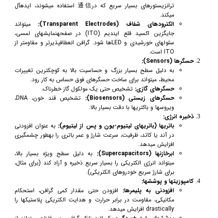
ترانزیستورهای بسیار سریع که در通信 استفاده میشوند، ایدهآل
میکند.
الکترودهای شفاف (Transparent Electrodes):
میتواند
جایگزین اکسید قلع ایندیم (ITO) در صفحهنمایشهای لمسی،
سلولهای خورشیدی و LEDها شود. گرافن انعطافپذیرتر و مقاومتر از
ITO است.
حسگرها (Sensors):
به دلیل سطح بسیار بزرگ و حساسیت بالا به کوچکترین تغییرات
محیط، میتواند برای ساخت حسگرهای فوق حساس به کار رود.
حسگرهای گازی:
تشخیص حتی یک مولکول گاز خطرناک.
حسگرهای زیستی (Biosensors):
تشخیص قند خون، DNA،
ویروسها و باکتریها با دقت بسیار بالا.
ذخیره انرژی:
باتریها (باتریهای لیتیوم-یون و پس از لیتیوم):
به عنوان افزودنی
در آند یا کاتد، ظرفیت، سرعت شارژ و عمر باتری را بهطور چشمگیری
افزایش میدهد.
ابرخازنها (Supercapacitors):
به دلیل سطح ویژه بسیار بالا،
میتواند انرژی الکتریکی را بسیار سریع ذخیره و آزاد کند (برای مثال،
برای شارژ سریع خودروهای الکتریکی).
کامپوزیتها و پوششها:
افزودنی به پلیمرها:
افزودن حتی مقدار کمی گرافن، استحکام
مکانیکی، مقاومت در برابر حرارت و هدایت الکتریکی پلاستیکها را
drastically افزایش میدهد.