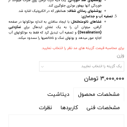
پوششهای ضد خوردگی:
یک لایه نازک گرافن روی فلزات میتواند از
خوردگی آنها بهطور موثری جلوگیری کند.
پوششهای رسانای شفاف:
همانطور که در الکترونیک اشاره شد.
تصفیه آب و جداسازی:
غشاهای نانومتخلخل:
با ایجاد منافذی به اندازه مولکولها در صفحه
گرافن، میتوان آن را به یک غشای ایدهآل برای
نمکزدایی
(Desalination)
و تصفیه آب تبدیل کرد که فقط به مولکولهای آب
اجازه عبور میدهد و یونهای نمک و ناخالصیها را مسدود میکند.
برای محاسبه قیمت گزینه های مد نظر را انتخاب نمایید.
وزن
یک گزینه را انتخاب نمایید.
۳,۰۰۰,۰۰۰ تومان
دیتاشیت
مشخصات محصول
مشخصات فنی
کاربردها
نظرات