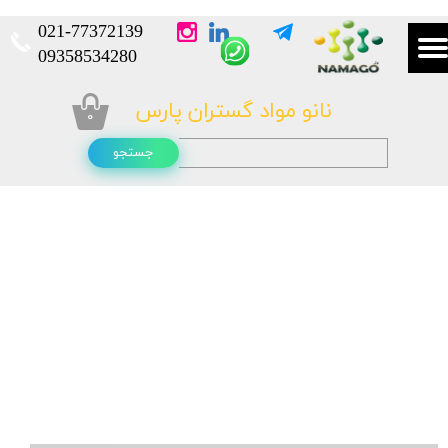
021-
77372139​​​​​​​
​​​​​​​09358534280
نانو مواد گستران پارس
۰
جستجو