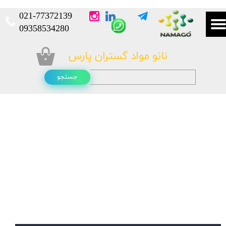
021-
77372139​​​​​​​
​​​​​​​09358534280
نانو مواد گستران پارس
۰
جستجو