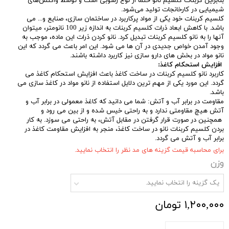
بنابراین کربنات کلسیم نانو حتما از نوع رسوبی است و توسط واکنش‌های
شیمیایی در کارخانجات تولید می‌شود.
کلسیم کربنات خود یکی از مواد پرکاربرد در ساختمان سازی، صنایع و... می
باشد. با کاهش ابعاد ذرات کلسیم کربنات به اندازه زیر 100 نانومتر، میتوان
آنها را به نانو کلسیم کربنات تبدیل کرد. نانو کردن ذرات این ماده، موجب به
وجود آمدن خواص جدیدی در آن ها می شود. این امر باعث می گردد که این
نانو مواد در بخش های دارو سازی نیز کاربرد داشته باشند.
افزایش استحکام کاغذ:
کاربرد نانو کلسیم کربنات در ساخت کاغذ باعث افزایش استحکام کاغذ می
گردد. این مورد یکی از مهم ترین دلایل استفاده از نانو مواد در کاغذ سازی می
باشد.
مقاومت در برابر آب و آتش: شما می دانید که کاغذ معمولی در برابر آب و
آتش هیچ مقاومتی ندارد و به راحتی خیس شده و از بین می رود و
همچنین در صورت قرار گرفتن در مقابل آتش، به راحتی می سوزد. به کار
بردن کلسیم کربنات نانو در ساخت کاغذ، منجر به افزایش مقاومت کاغذ در
برابر آب و آتش می گردد.
برای محاسبه قیمت گزینه های مد نظر را انتخاب نمایید.
وزن
یک گزینه را انتخاب نمایید.
۱,۲۰۰,۰۰۰ تومان