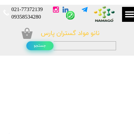
021-
77372139​​​​​​​
​​​​​​​09358534280
نانو مواد گستران پارس
۰
جستجو