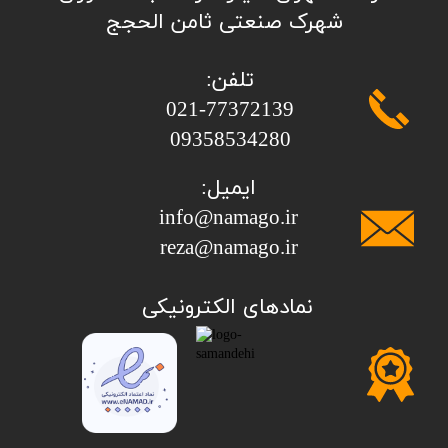
شهرک صنعتی ثامن الحجج
تلفن:
​​​​​​​021-77372139
​​​​​​​09358534280
ایمیل:
info@namago.ir
​​​​​​​reza@namago.ir
​نمادهای الکترونیکی