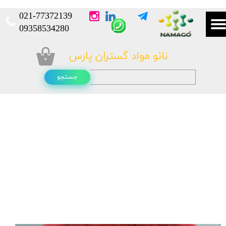
021-
77372139​​​​​​​
​​​​​​​09358534280
نانو مواد گستران پارس
۰
جستجو