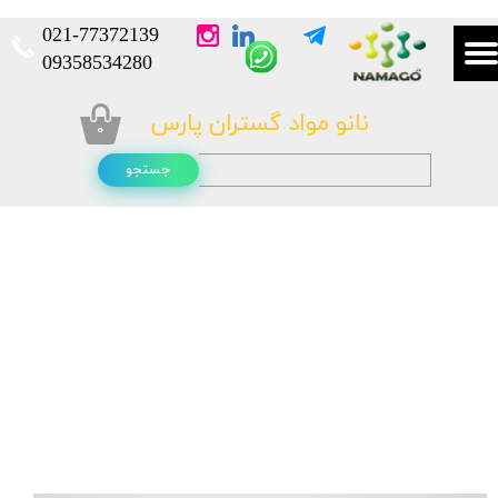
021-
77372139​​​​​​​
​​​​​​​09358534280
نانو مواد گستران پارس
۰
جستجو