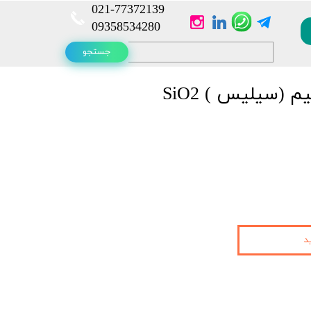
021-
77372139​​​​​​​
​​​​​​​09358534280
جستجو
(سیلیس ) SiO2
د