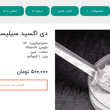
محصولات
اخبار علمی
درباره ما
تماس با ما
مواد شیمیایی
دی اکسید سیلیسیم 
نانو مواد
سایز(میکرون) : 20-
خلوص: %99min
ساخت : چین
وزن: 1 کیلوگرم
۵۰۰,۰۰۰ تومان
افزودن به سبد خری