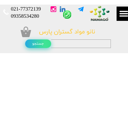
021-
77372139​​​​​​​
​​​​​​​09358534280
نانو مواد گستران پارس
۰
جستجو