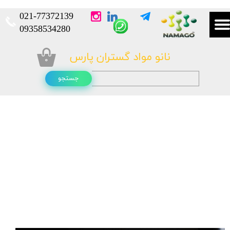
021-
77372139​​​​​​​
​​​​​​​09358534280
نانو مواد گستران پارس
۰
جستجو