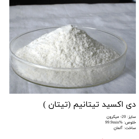
دی اکسید تیتانیم (تیتان )
سایز: 20- میکرون
خلوص: %99.9min
ساخت: آلمان