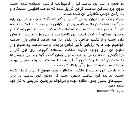
در ضمن در بند این ساعت نیز از کامپوزیت گرافنی استفاده شده است.
درون چرم بند این ساعت، گرافن تزریق شده که موجب افزایش استحکام و
بالا رفتن خواص مکانیکی آن شده است.
رابرت یونگ از مدیران بخش کسب و کار دانشگاه منچستر در این باره
می‌گوید: «ما نشان دادیم که می‌توان از گرافن برای ساخت ساعت استفاده
کرد. گرافن در بدنه و بند ساعت استفاده شده که موجب افزایش استحکام
و بهبود عملکرد آن شده است. این کامپوزیت گرافنی وزن ساعت را کاهش
داده است و با تغییر طراحی در آینده، باز هم شاهد کاهش وزن ساعت
خواهیم بود. ما به ارزیابی تأثیر گرافن بر بدنه و بند ساعت پرداختیم و از
نتایج آن برای بهبود فرآیند ساخت استفاده کردیم. برای این کار از
توموگرافی اشعه ایکس و طیف‌سنجی رامان کمک گرفتیم. این بررسی‌ها
به ما نشان داد که وارد شدن گرافن به بدنه ساعت می‌تواند موجب بهبود
قطعات ساعت شده و وزن آن را کاهش دهد.»
برای طراحی این ساعت از ماشین مک‌لارن هندا فرمول 1 الهام گرفته شده
است. سازنده این ساعت مدعی است که موتور این ساعت در برابر
آسیب‌های بسیار جدی، مقاوم بوده و می‌تواند در چنین شرایطی به کار خود
ادامه دهد.
منبع: nanomatch