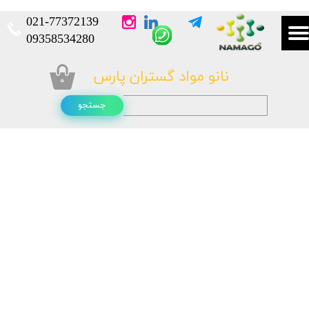
021-
77372139​​​​​​​
​​​​​​​09358534280
نانو مواد گستران پارس
۰
جستجو