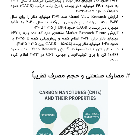
۲۰۲۴ حدود
۶٫۶ میلیارد دلار
بوده و پیش‌بینی می‌کند تا سال ۲۰۳۳
به حدود
۲۴٫۰ میلیارد دلار
برسد، با نرخ رشد مرکب (CAGR) حدود
۱۵٫۴۶٪ در بازه ۲۰۲۵-۲۰۳۳.
گزارشِ Grand View Research عدد
۳٫۷۱ میلیارد دلار
را برای سال
۲۰۲۴ ارائه می‌دهد و پیش‌بینی می‌کند تا سال ۲۰۳۰ به ۸٫۱۵
میلیارد دلار برسد با CAGR حدود ۱۴٫۱٪ از ۲۰۲۵ تا ۲۰۳۰.
گزارشِ Market Research Future مقاله‌ای دارد که عدد پایه را
۱٫۲۷
میلیارد دلار
برای ۲۰۲۴ اعلام کرده و پیش‌بینی کرده تا ۲۰۳۵ به
حدود
۶٫۲۰ میلیارد دلار
برسد (CAGR ≈ ۱۵٫۵٪ بین ۲۰۲۵-۲۰۳۵).
در بخش «تن تولید/مصرف»، گزارشِ Yano Research عددی حدود
۱۰,۹۶۶ تن
را برای تولید/ارسال جهانی CNT در ۲۰۲۳ اعلام کرده
است.
۲. مصارف صنعتی و حجم مصرف تقریباً