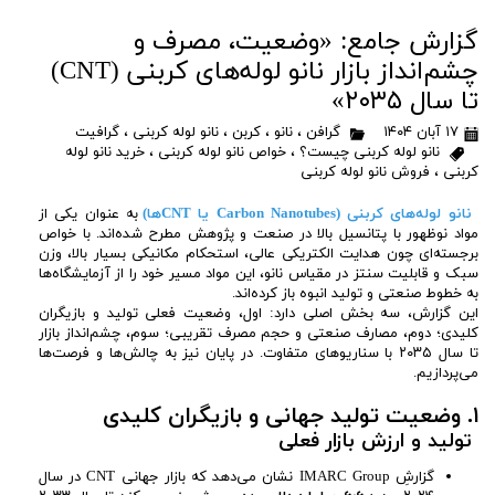
گزارش جامع: «وضعیت، مصرف و
چشم‌انداز بازار نانو لوله‌های کربنی (CNT)
تا سال ۲۰۳۵»
۱۷ آبان ۱۴۰۴
گرافن
،
نانو
،
کربن
،
نانو لوله کربنی
،
گرافیت
نانو لوله کربنی چیست؟
،
خواص نانو لوله کربنی
،
خرید نانو لوله
کربنی
،
فروش نانو لوله کربنی
نانو لوله‌های کربنی (Carbon Nanotubes یا CNTها)
به عنوان یکی از
مواد نوظهور با پتانسیل بالا در صنعت و پژوهش مطرح شده‌اند. با خواص
برجسته‌ای چون هدایت الکتریکی عالی، استحکام مکانیکی بسیار بالا، وزن
سبک و قابلیت سنتز در مقیاس نانو، این مواد مسیر خود را از آزمایشگاه‌ها
به خطوط صنعتی و تولید انبوه باز کرده‌اند.
این گزارش، سه بخش اصلی دارد: اول، وضعیت فعلی تولید و بازیگران
کلیدی؛ دوم، مصارف صنعتی و حجم مصرف تقریبی؛ سوم، چشم‌انداز بازار
تا سال ۲۰۳۵ با سناریوهای متفاوت. در پایان نیز به چالش‌ها و فرصت‌ها
می‌پردازیم.
۱. وضعیت تولید جهانی و بازیگران کلیدی
تولید و ارزش بازار فعلی
گزارشِ ‌IMARC Group نشان می‌دهد که بازار جهانی CNT در سال