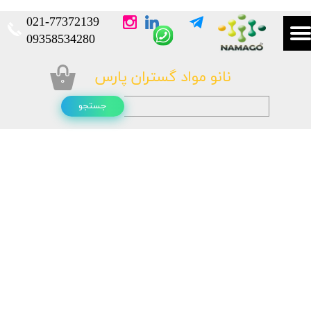
021-
77372139​​​​​​​
​​​​​​​09358534280
نانو مواد گستران پارس
۰
جستجو