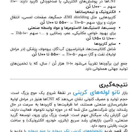
CNTها در پوشش‌های الکتریکی یا ضدخوردگی کاربرد دارند. ~۱۰٪
سهم → ~
۱,۱۰۰ تُن
.
الکترونیک و نیمه‌رساناها
کاربردهایی مثل EMI shielding، حسگرها، صفحات لمسی، انتقال
حرارت و برق؛ سهم ~۵-۱۰٪ → ~
۵۵۰ تا ۱,۱۰۰ تُن
.
چسب‌ها، لاستیک‌ها، الاستومرها و مواد واسطه صنعتی
برای بهبود خواص مکانیکی، عمر، رسانایی و …؛ سهم ~۱۰-۱۵٪ →
~
۱,۱۰۰ تا ۱,۶۵۰ تُن
.
سایر کاربردها
شامل کاتالیست‌ها، فیلتراسیون آب/گاز، بیومواد، پزشکی (در مراحل
اولیه)، نفت و گاز؛ سهم ~۵-۱۰٪ → ~
۵۵۰ تا ۱,۱۰۰ تُن
.
جمعِ این برآوردها تقریباً می‌شود ۱۰-۱۱ هزار تُن / سال، که با تخمین‌های
تولید جهانی همخوانی دارد.
نتیجه‌گیری
نانو لوله‌های کربنی
بازار
در نقطه‌ٔ شروع یک موج بزرگ است.
حجم تولید و مصرف کنونی نشان می‌دهد که CNTها هنوز در مراحل اولیه
مقیاس‌سازی صنعتی هستند، اما ظرفیت‌ها و کاربردها به سرعت در حال
رشد‌اند. برای شرکت‌هایی مثل شما که در حوزه تولید نانومواد فعالیت دارند،
این گزارش یک سیگنال مهم است: فرصت بزرگ برای ورود، توسعه گرید
صنعتی، تأمین بازارهای رشد سریع (باتری، خودرو، الکترونیک) و ساخت
مزیت رقابتی وجود دارد.
اگر قصد خرید
نانولوله‌های کربنی تک دیواره یا چند دیواره
را دارید با