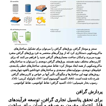
سنتز و مونتاژ گرافن. ورق‌های گرافن را می‌توان برای تشکیل ساختارهای
ماکروسکوپی دستکاری کرد که از ویژگی‌های منحصر به فرد ورق‌های گرافن منفرد
بهره می‌برند و امکان ساخت معماری‌های گرافن جدید را فراهم می‌کنند که برای
کاربردهای مختلف مفید هستند. ورق‌های گرافن دوبعدی را می‌توان به ساختارهای
ماکروسکوپی از همه ابعاد مونتاژ کرد: نقاط صفربعدی، ساختارهای خطی یک‌بعدی،
فیلم‌های دوبعدی، مونولیت‌های سه‌بعدی و ساختارهای خودتاشو بالقوه چهاربعدی.
روش‌های تهیه این ساختارها و چگونگی تأثیر آنها بر خواص و کاربردهای گرافن
شرح داده شده است.
، اکسید آلومینیوم آندی؛
، نانولوله کربنی؛
،
CVD
CNT
AAO
رسوب بخار شیمیایی؛
، اکسید گرافن؛ نقاط کوانتومی، نقاط کوانتومی.
GO
پردازش گرافن
برای تحقق پتانسیل تجاری گرافن، توسعه فرآیندهای
قابل اعتماد، مقرون به صرفه و آسان برای ساخت