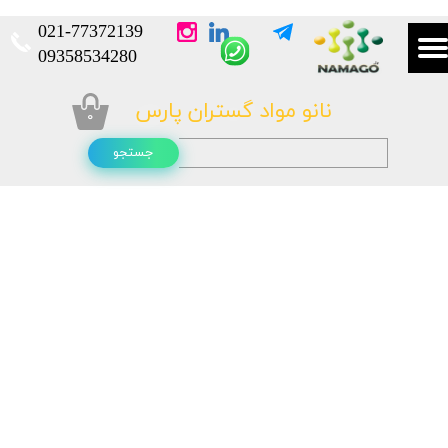
021-
77372139​​​​​​​
​​​​​​​09358534280
نانو مواد گستران پارس
۰
جستجو