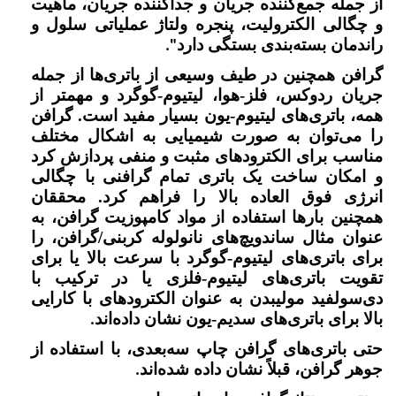
از جمله جمع‌کننده جریان و جداکننده جریان، ماهیت
و چگالی الکترولیت، پنجره ولتاژ عملیاتی سلول و
راندمان بسته‌بندی بستگی دارد
."
گرافن همچنین در طیف وسیعی از باتری‌ها از جمله
جریان ردوکس، فلز-هوا، لیتیوم-گوگرد و مهمتر از
همه، باتری‌های لیتیوم-یون بسیار مفید است. گرافن
را می‌توان به صورت شیمیایی به اشکال مختلف
مناسب برای الکترودهای مثبت و منفی پردازش کرد
و امکان ساخت یک باتری تمام گرافنی با چگالی
انرژی فوق العاده بالا را فراهم کرد. محققان
همچنین بارها استفاده از مواد کامپوزیت گرافن، به
عنوان مثال ساندویچ‌های نانولوله کربنی/گرافن، را
برای باتری‌های لیتیوم-گوگرد با سرعت بالا یا برای
تقویت باتری‌های لیتیوم-فلزی یا در ترکیب با
دی‌سولفید مولیبدن به عنوان الکترودهای با کارایی
بالا برای باتری‌های سدیم-یون نشان داده‌اند
.
حتی باتری‌های گرافن چاپ سه‌بعدی، با استفاده از
جوهر گرافن، قبلاً نشان داده شده‌اند
.