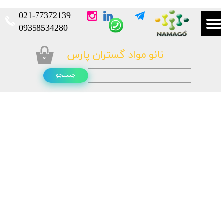
021-
77372139​​​​​​​
​​​​​​​09358534280
نانو مواد گستران پارس
۰
جستجو