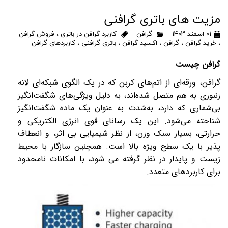
مزیت های باتری گرافنی
۰۱ اسفند ۱۴۰۳
گرافن
کاربرد گرافن در باتری
،
فروش گرافن
،
خرید گرافن
،
گرافن
،
اکسید گرافن
،
باتری گرافنی
،
کاربردهای گرافن
گرافن چیست
گرافن، ورقه‌ای از اتم‌های کربن که در یک الگوی شبکه‌ای لانه
زنبوری به هم متصل شده‌اند، به دلیل ویژگی‌های شگفت‌انگیز
بی‌شماری که دارد، به‌شدت به عنوان یک ماده شگفت‌انگیز
شناخته می‌شود. این یک رسانای قوی انرژی الکتریکی و
حرارتی، بسیار سبک وزن، از نظر شیمیایی بی اثر، و انعطاف
پذیر با یک سطح ویژه بالا است. همچنین سازگار با محیط
زیست و پایدار در نظر گرفته می شود، با امکانات نامحدود
برای کاربردهای متعدد
.