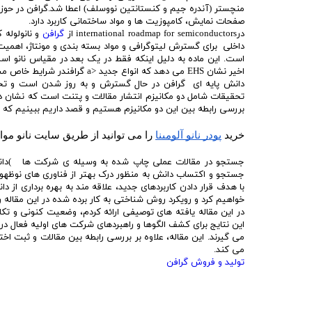
منچستر (آندره جیم و کنستانتین نووسلف) اعطا شد.گرافن در حو
صفحات نمایش، کامپوزیت ها و مواد ساختمانی کاربرد دارد.
درinternational roadmap for semiconductors از
گرافن
و نانولوله
داخلی برای گسترش لیتوگرافی و مواد بسته بندی و مونتاژ، اهمیت 
است. این ماده به دلیل اینکه فقط در یک بعد در مقیاس نانو است
اخیر نشان EHS می دهد که انواع جدید <a گرافندر شرایط خاص مشکلات تنفسی به وجود می آورد.
دانش پایه ای گرافن در حال گسترش و به روز شدن است و تحقی
تحقیقات شامل دو مکانیزم انتشار مقالات و پتنت است که نشان دهن
بررسی رابطه بین این دو مکانیزم هستیم و قصد داریم ببینیم که آن
خرید 
پودر نانو آلومینا
 را می توانید از طریق سایت نانو موا
جستجو در مقالات عملی چاپ شده به وسیله ی شرکت ها )دانشگ
جستجو و اکتساب دانش به منظور درک بهتر از فناوری های نوظه
با هدف قرار دادن کاربردهای جدید، علاقه مند به بهره برداری از
خواهیم کرد و رویکرد روش شناختی به کار برده شده در این مقاله 
در این مقاله یافته های توصیفی ارائه کردم، وضعیت کنونی و تکام
این نتایج برای کشف الگوها و راهبردهای شرکت های اولیه فعال د
می گیرند. این مقاله، علاوه بر بررسی رابطه بین مقالات و ثبت ا
می کند.
تولید و فروش گرافن