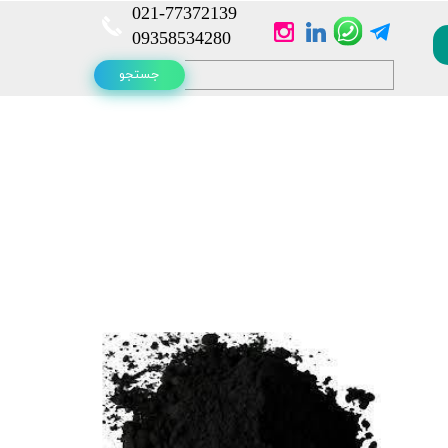
021-
77372139​​​​​​​
​​​​​​​09358534280
جستجو