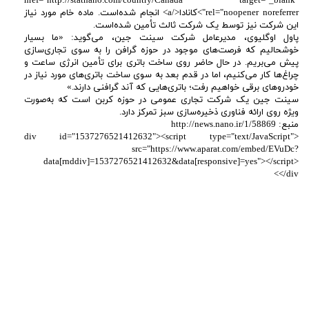
href="http://statnano.com/country/Canada" target="_blank"
rel="noopener noreferrer">کانادا</a> انجام شده‌است. ماده خام مورد نیاز
این شرکت نیز توسط یک شرکت ثالث تأمین شده‌است.
پاول اوگلیوی، مدیرعامل شرکت سینت جین، می‌گوید: «ما بسیار
خوشحالیم که فرصت‌های موجود در حوزه گرافن را به سوی تجاری‌سازی
پیش می‌بریم. در حال حاضر روی ساخت باتری برای تأمین انرژی ساعت و
چراغ‌ها کار می‌کنیم، اما در قدم بعد به سوی ساخت باتری‌های مورد نیاز در
خودروهای برقی خواهیم رفت؛ باتری‌هایی که آند گرافنی دارند.»
سینت جین یک شرکت تجاری عمومی در حوزه کربن است که به‌صورت
ویژه روی ارائه فناوری ذخیره‌سازی سبز تمرکز دارد.
منبع: http://news.nano.ir/1/58869
<div id="1537276521412632"><script type="text/JavaScript"
src="https://www.aparat.com/embed/EVuDc?
data[rnddiv]=1537276521412632&data[responsive]=yes"></script>
</div>