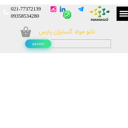
021-
77372139​​​​​​​
​​​​​​​09358534280
نانو مواد گستران پارس
۰
جستجو