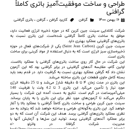
طراحی و ساخت موفقیت‌آمیز باتری کاملاً
گرافنی
۱۶ بهمن ۱۴۰۰
گرافن
کاربرد گرافن
،
گرافن
،
باتری گرافنی
شرکت کانادایی سینت جین کربن که در حوزه ذخیره انرژی فعالیت دارد،
موفق به ساخت باتری کاملاً گرافنی شده‌است. این باتری نسبت به
باتری‌های گرافیتی عملکرد بهتری دارد.
سینت جین کربن (Saint Jean Carbon) یکی از شرکت‌های فعال در حوزه
ذخیره‌سازی سبز انرژی است که به دنبال استفاده از مواد کربنی برای ساخت
باتری است.
این شرکت در حال کار روی ساخت باتری‌های گرافنی با عملکرد بالاست.
اولین گام، مقایسه آندهای گرافیتی در برابر گرافنی بود که این آزمون
نشان داد که گرافن عملکرد بهتری نسبت به گرافیت دارد. در قدم بعد باید
بسته کامل حاوی قطعات این باتری ساخته می‌شد.
این باتری در مدت زمان ۴ تا ۵ دقیقه شارژ می‌شد و تا 25 دقیقه انرژی
مورد نیاز را تأمین می‌کرد. این باتری 3 تا 4.2 ولت با ظرفیت 140
میلی‌آمپرساعت در گرم است. نتایج به دست آمده این شرکت را بسیار
دلگرم می‌کند تا آزمون‌های مورد نظر برای این باتری را به پایان برساند.
سینت جین کربن طراحی و ساخت باتری کاملاً گرافنی با عملکرد بالا را آغاز
خواهد کرد. این باتری به‌گونه‌ای طراحی و ساخته خواهد شد که بتواند به حد
نظری عملکرد باتری‌های گرافنی برسد. هدف این شرکت آن است که به دو
برابر عملکرد آندهای گرافیتی برسد. تولید این سل‌ها و آزمایش آنها با
مدیریت شرکت گرافانا در واترلو <a