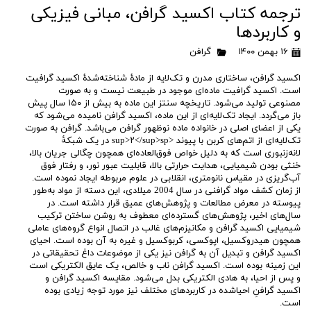
ترجمه کتاب اکسید گرافن، مبانی فیزیکی
و کاربردها
۱۶ بهمن ۱۴۰۰
گرافن
اکسید گرافن، ساختاری مدرن و تک‌لایه از مادۀ شناخته‌شدۀ اکسید گرافیت
است. اکسید گرافیت ماده‌ای موجود در طبیعت نیست و به صورت
مصنوعی تولید می‌شود. تاریخچه سنتز این ماده به بیش از ۱۵۰ سال پیش
باز می‌گردد. ایجاد تک‌لایه‌ای از این ماده، اکسید گرافن نامیده می‌شود که
یکی از اعضای اصلی در خانواده ماده نوظهور گرافن می‌باشد. گرافن به‌ صورت
تک‌لایه‌ای از اتم‌های کربن با پیوند <sup>۲</sup>sp در یک شبکۀ
لانه‌زنبوری است که به دلیل خواص فوق‌العاده‌ای همچون چگالی جریان بالا،
خنثی بودن شیمیایی، هدایت حرارتی بالا، قابلیت عبور نور، و رفتار فوق
آب‌گریزی در مقیاس نانومتری، انقلابی در علوم مربوطه ایجاد نموده است.
از زمان کشف مواد گرافنی در سال 2004 میلادی، این دسته از مواد به‌طور
پیوسته در معرض مطالعات و پژوهش‌های عمیق قرار داشته است. در
سال‌های اخیر، پژوهش‌های گسترده‌ای معطوف به روشن ساختن ترکیب
شیمیایی اکسید گرافن و مکانیزم‌های غالب در اتصال انواع گروه‌های عاملی
همچون هیدروکسیل، اپوکسی، کربوکسیل و غیره به آن بوده است. احیای
اکسید گرافن و تبدیل آن به گرافن نیز یکی از موضوعات داغ تحقیقاتی در
این زمینه بوده است. اکسید گرافن ناب و خالص، یک عایق الکتریکی است
و پس از احیا، به هادی الکتریکی بدل می‌شود. مقایسه اکسید گرافن و
اکسید گرافنِ احیاشده در کاربردهای مختلف نیز مورد توجه زیادی بوده
است.