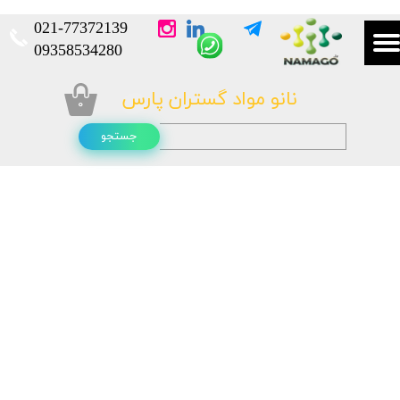
021-
77372139​​​​​​​
​​​​​​​09358534280
نانو مواد گستران پارس
۰
جستجو