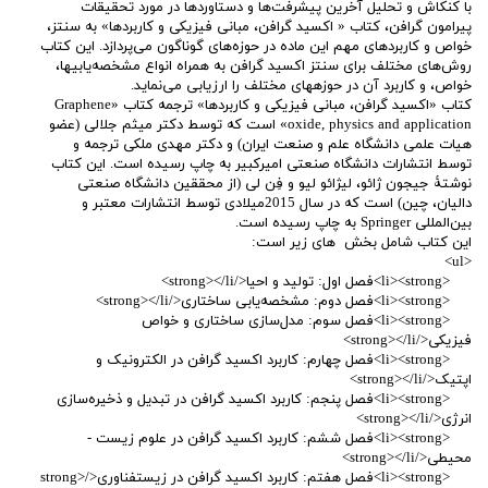
با کنکاش و تحلیل آخرین پیشرفت‌ها و دستاوردها در مورد تحقیقات
پیرامون گرافن، کتاب « اکسید گرافن، مبانی فیزیکی و کاربردها» به سنتز،
خواص و کاربردهای مهم این ماده در حوزه‌های گوناگون می‌پردازد. این کتاب
روش‌های مختلف برای سنتز اکسید گرافن به همراه انواع مشخصه‌یابی­ها،
خواص، و کاربرد آن در حوزه­های مختلف را ارزیابی می‌نماید.
کتاب «اکسید گرافن، مبانی فیزیکی و کاربردها» ترجمه کتاب «Graphene
oxide, physics and application» است که توسط دکتر میثم جلالی (عضو
هیات علمی دانشگاه علم و صنعت ایران) و دکتر مهدی ملکی ترجمه و
توسط انتشارات دانشگاه صنعتی امیرکبیر به چاپ رسیده است. این کتاب
نوشتۀ جیجون ژائو، لیژائو لیو و فِن لی (از محققین دانشگاه صنعتی
دالیان، چین) است که در سال 2015میلادی توسط انتشارات معتبر و
بین‌المللی Springer به چاپ رسیده است.
این کتاب شامل بخش های زیر است:
<ul>
<li><strong>فصل اول: تولید و احیا</strong></li>
<li><strong>فصل دوم: مشخصه‌یابی ساختاری</strong></li>
<li><strong>فصل سوم: مدل‌سازی ساختاری و خواص
فیزیکی</strong></li>
<li><strong>فصل چهارم: کاربرد اکسید گرافن در الکترونیک و
اپتیک</strong></li>
<li><strong>فصل پنجم: کاربرد اکسید گرافن در تبدیل و ذخیره‌سازی
انرژی</strong></li>
<li><strong>فصل ششم: کاربرد اکسید گرافن در علوم زیست ­
محیطی</strong></li>
<li><strong>فصل هفتم: کاربرد اکسید گرافن در زیست­فناوری</strong>