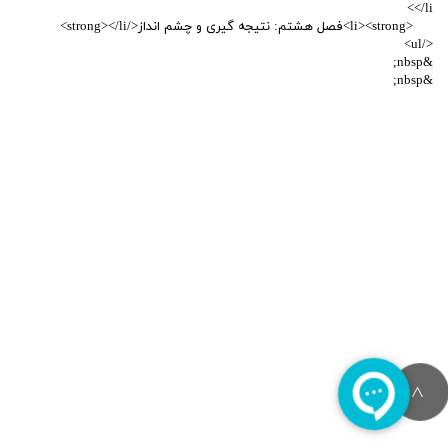
</li>
<li><strong>فصل هشتم: نتیجه ­گیری و چشم­ انداز</strong></li>
</ul>
&nbsp;
&nbsp;
>