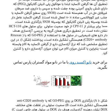
تحقیق آن ها گرافن اکساید ابتدا با مولکول پلی اتیلن گلایکول (PEG) که
دارای شش بازوی آمینی بوده جفت شده و سپس با داروی ضد سرطان
غیرقابل حل در آب همبسته شده است (SN38 روی سطح گرافن اکساید با
جذب غیر کووالانسی ساده π- π اعمال شده است). گرافن اکساید عامل دار
شده بوسیله پلی اتیلن گلایکول که بوسیله SN38 بارگذاری شده است،
۱۰۰۰ برابر بیشتر از CPT-11 از خود سمیت سلولی برای سلول های HCT-116
نشان داده است. در تحقیق دیگری همان گروه به بررسی آزادسازی هدف
دار دارو های شیمیایی در سلول ها، با استفاده از GO-PEG که با ( Rituxan
(CD20+ antibody همبستگی تشکیل داده است، پرداختند (شکل ۱). در این
تحقیق مشخص شد که نرخ آزادسازی دارو از گرافن اکساید به pH وابسته
است؛ بنابراین با کنترل میزان pH می توان میزان آزادسازی دارو را کنترل
کرد.
برای خرید 
نانو اکسید روی
 با ما در نانو مواد گستران پارس تماس 
بگیرید. 
شکل ۱٫ A) بارگذاری DOX بر روی GO-PEG که با anti-CD20 antibody
همبستگی تشکیل داده است B) سمیت سلولی در غلظت های مختلف
DOX نشان دهنده آزادسازی هدف دار DOX در سلول های خاص است C)