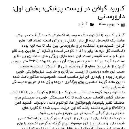
کاربرد گرافن در زیست پزشکی؛ بخش اول:
دارورسانی
۱۶ بهمن ۱۴۰۰
گرافن
گرافن اکساید (GO) تولید شده بوسیله اکسایش شدید گرافیت در روش
هامر، یک نانوحامل ایده ال برای انتقال دارو و ژن است. تعداد لایه های
گرافن اکساید مورد استفاده برای دارورسانی بین یک تا سه لایه بوده
(ضخامت کل لایه ها برابر با ۱ تا ۲ نانومتر است) و اندازه آن ها بین چند نانو
متر تا چند صد نانومتر است. این ماده دارای ویژگی های ساختاری بی نظیر
است به گونه ای که سطح تماس ویژه آن بسیار بالا بوده (۲۶۳۰ متر مربع بر
گرم) و از طرفی نیز مملو از گروه های غنی از اکسیژن است؛ به همین
سبب این ماده دوبعدی از زیست سازگاری و حلالیت فیزیولوژیکی خوبی
برخوردار بوده و پایداری آن نیز مناسب است. خصوصیات مذکور باعث شده
تا این ماده گزینه مناسبی برای بارگذاری داروها و ژن ها از طریق همبستگی
شیمیایی باشد.
به علاوه وجود گروه های عاملی هیدروکسیل (OH) و کربوکسیل (COOH) در
ساختار گرافن اکساید سبب شده تا GO همبستگی خوبی با سیستم های
مختلف نظیر پلیمرها، بایومولکول ها، کوانتوم دات ، نانوذرات اکسید آهن
(Fe3O4) و غیره داشته باشد که این مزیت سبب شده تا کاربرد های
متنوعی برای گرافن اکساید در این حوزه پیش بینی شود.
با توجه به اینکه برای دارورسانی از نانولوله های کربنی نیز استفاده می
شود، دای و همکاران از این موضوع الهام گرفته و گرافن اکساید را برای
داروهای ضد سرطان آروماتیکی غیرقابل حل در آب استفاده کردند. در