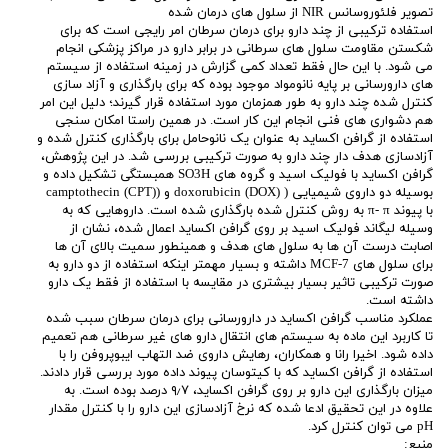
تصویر فلئوروسانس NIR از سلول های درمان شده
استفاده ترکیبی از چند دارو برای درمان سرطان امر رایجی است که برای
شکستن مقاومت سلول های سرطانی در برابر دارو در مراکز پزشکی انجام
می شود. با این حال فقط تعداد کمی گزارش در زمینه استفاده از سیستم
های دارورسانی بر پایه نانومواد موجود بوده که برای بارگذاری و آزاد سازی
کنترل شده چند دارو به طور همزمان مورد استفاده قرار گیرند؛ دلیل این امر
هم دشواری های فنی انجام این کار است. در همین راستا امکان سنجی
استفاده از گرافن اکساید به عنوان یک نانوحامل برای بارگذاری کنترل شده و
آزادسازی هدف دار چند دارو به صورت ترکیبی بررسی شد. در این پژوهش،
گرافن اکساید با فولیک اسید و گروه های SO3H همبستگی تشکیل داده و
بوسیله دو داروی شیمیایی ( (doxorubicin (DOX و (camptothecin (CPT)
با پیوند π- π به روش کنترل شده بارگذاری شده است. داروهایی که به
وسیله لیگاند فولیک اسید بر روی گرافن اکساید اعمال شده، نشان از
اصابت درست آن ها به سلول های هدف و همینطور سمیت بالای آن ها
برای سلول های MCF-7 داشته و بسیار مهمتر اینکه استفاده از دو دارو به
صورت ترکیبی تاثیر بسیار بیشتری در مقایسه با استفاده از فقط یک دارو
داشته است.
عملکرد مناسب گرافن اکساید در دارورسانی برای درمان سرطان سبب شده
تا کاربرد این ماده به سیستم های انتقال دارو های غیر سرطانی هم تعمیم
داده شود. اخیرا رانا و همکاران، رهایش داروی ضد التهاب ایبوپروفن را با
استفاده از گرافن اکساید که با کیتوسان پیوند داده مورد بررسی قرار دادند.
میزان بارگذاری این دارو بر روی گرافن اکساید، ۹٫۷ درصد بوده است. به
علاوه در این تحقیق ادعا شده که نرخ آزادسازی این دارو را با کنترل مقدار
pH می توان کنترل کرد.
منبع: