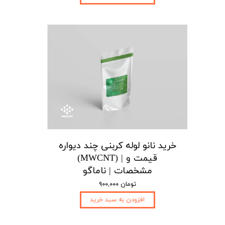
خرید نانو لوله کربنی چند دیواره
(MWCNT) | قیمت و
مشخصات | ناماگو
۹۰۰,۰۰۰ تومان
افزودن به سبد خرید