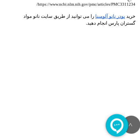
https://www.ncbi.nlm.nih.gov/pmc/articles/PMC3311234/
خرید 
پودر نانو آلومینا
 را می توانید از طریق سایت نانو مواد 
گستران پارس انجام دهید.
>