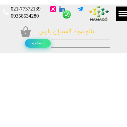
021-
77372139​​​​​​​
​​​​​​​09358534280
نانو مواد گستران پارس
۰
جستجو