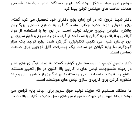
خواص این مواد مشکل بوده که ظهور دستگاه های هوشمند شخصی
همانند ساعت های فیتنس ترقی پیدا کرد.
دکتر شیلا افروج، که در آن زمان برای دکترای خود تحصیل می کرد، گفته:
برای معرفی مواد جدید جذاب مانند گرافن به صنایع نساجی بزرگترین
چالش، مقیاس پذیری فرایند تولید است. در این جا با استفاده از مواد
گرافنی و الیاف پایه گرافن با استفاده از فرایند تولید سریع و فوق سریع، بر
این چالش غلبه می کنیم. تکنولوژی گزارش شده برای تولید یک هزار
کیلوگرم نخ پایه گرافن در ساعت یک پیشرفت قابل توجهی برای صنعت
نساجی است.
دکتر نازمول کریم، از موسسه ملی گرافن گفت: به لطف نوآوری های اخیر
در زمینه منسوجات، لباس های با کارایی بالا اکنون در حال تغییر هستند.
منافع رو به رشد جامعه نساجی وابسته به بهره گیری از خواص عالی و چند
منظوره گرافن برای کاربردی سازی لباس های هوشمند است.
ما معتقد هستیم که فرایند تولید فوق سریع برای الیاف پایه گرافن می
تواند مرحله مهمی در جهت تحقق لباس های نسل جدید با کارایی بالا باشد.