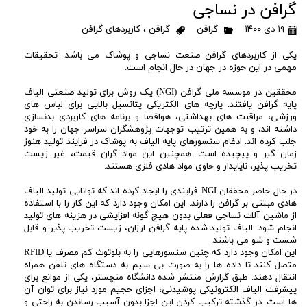
گرافن در نساجی
۱۹ دی ۱۴۰۰
گرافن
گرافن
،
کاربردهای گرافن
یکی از کاربردهای گرافن صنعت نساجی و پوشاک می باشد. تحقیقات
مهمی در این حوزه در جهان در حال انجام است.
محققین در موسسه ملی گرافن (NGI) یک روش برای تولید صنعتی الیاف
پایه گرافن یافتند. پارچه های الکتریکی پتانسیل بالایی برای لباس های
ورزشی، مراقبت های بهداشتی، هوافضا و برنامه های کاربردی بدنسازی
داشته اند، و به همین ترتیب توجهات پژوهشگران سراسر جهان را به خود
جلب کرده اند. ادغام سنسورهای پایه الیاف به پوشاک در فرایند تولید هنوز
زمان گیر و پیچیده است. همچنین این مواد گران قیمت، غیر زیست
تخریب پذیر، ناپایدار و حاوی مواد هادی فلزی هستند.
در حال حاضر محققان NGI فرایندی را ایجاد کرده اند که توانایی تولید الیاف
هادی مبتنی بر گرافن را دارند. این امکان وجود دارد که این کار را با استفاده
از ماشین آلات نساجی فعلی بدون هیچ گونه افزایشی در هزینه های تولید
انجام شود. الیاف تولید شده پایه گرافن ارزان، زیست تخریب پذیر و قابل
شست و شو می باشند.
این امکان وجود دارد که چنین سنسورهایی را به بلوتوث کم مصرف یا RFID
متصل کنند تا داده ها را به صورت بی سیم به دستگاه های تلفن همراه
انتقال دهند. طبق گزارش منتشر شده دانشگاه منچستر، یکی از موانع برای
پیشرفت الیاف الکترونیکی پوشیدنی، اجزای حجیم مورد نیاز برای توان آن
ها است. در گذشته ترکیب کردن این اجزا بدون آسیب رساندن به راحتی و