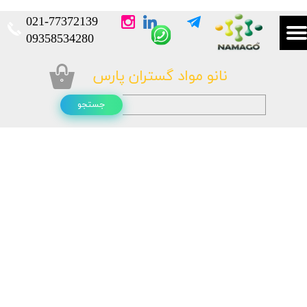
021-
77372139​​​​​​​
​​​​​​​09358534280
نانو مواد گستران پارس
۰
جستجو