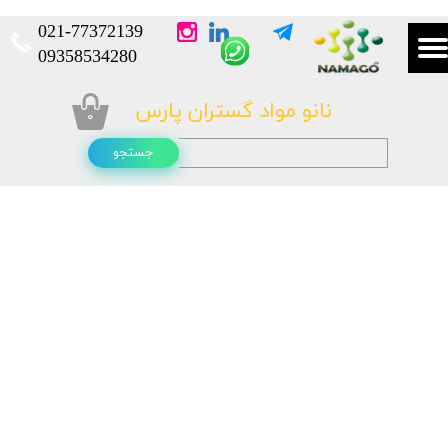
021-
77372139​​​​​​​
​​​​​​​09358534280
نانو مواد گستران پارس
۰
جستجو