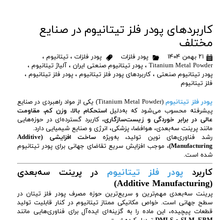
کاربردهای پودر فلز تیتانیوم در صنایع
مختلف
۲۱ بهمن ۱۴۰۴
پودر فلزات
پودر فلزات
،
تیتانیوم
،
Titanium Metal Powder
،
پودر تیتانیوم صنعتی ایران
،
آلیاژ تیتانیوم
،
پودر تیتانیوم صنعتی
،
کاربردهای پودر فلز تیتانیوم
،
پودر فلز تیتانیوم
،
فلز تیتانیوم
پودر فلز تیتان
یوم
(Titanium Metal Powder) یکی از مواد راهبردی در صنایع
پیشرفته محسوب می‌شود که به‌دلیل
استحکام بالا، وزن کم، مقاومت
عالی در برابر خوردگی و زیست‌سازگاری
، کاربرد گسترده‌ای در حوزه‌هایی
مانند پرینت سه‌بعدی، هوافضا، پزشکی، انرژی و صنایع شیمیایی دارد.
رشد فناوری‌های نوین تولید، به‌ویژه
ساخت افزایشی (Additive
Manufacturing)
، موجب افزایش سریع تقاضای جهانی برای پودر تیتانیوم
شده است.
کاربرد
پودر فلز تیتان
یوم
در پرینت سه‌بعدی
(Additive Manufacturing)
پرینت سه‌بعدی مهم‌ترین و سریع‌ترین حوزه مصرف پودر فلز تیتان در
سطح جهانی است. خواص مکانیکی ممتاز تیتانیوم در کنار قابلیت تولید
قطعات پیچیده، این ماده را به گزینه‌ای ایده‌آل برای فناوری‌هایی مانند