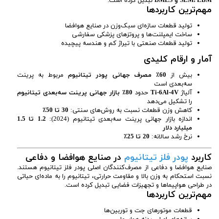
SLM، EBM و DMLS
تبدیل کرده است.
مهم‌ترین کاربردها
تولید قطعات سازه‌ای سبک‌وزن در صنایع هوافضا
ساخت ایمپلنت‌ها و پروتزهای پزشکی سفارشی
تولید قطعات صنعتی با تیراژ کم و هندسه پیچیده
آمار و ارقام کلیدی
بیش از
60٪ مصرف جهانی پودر تیتانیوم
مربوط به پرینت
سه‌بعدی است
آلیاژ
Ti-6Al-4V
حدود
80٪ بازار جهانی پرینت سه‌بعدی تیتانیوم
را تشکیل می‌دهد
کاهش وزن قطعات نسبت به روش‌های سنتی:
30 تا 50٪
اندازه بازار جهانی پرینت سه‌بعدی تیتانیوم (2024):
1.2 تا 1.5
میلیارد دلار
نرخ رشد سالانه:
20 تا 25٪
کاربرد
پودر فلز تیتانیوم
در صنایع هوافضا و دفاعی
صنایع هوافضا و دفاعی از مصرف‌کنندگان اصلی پودر فلز تیتانیوم هستند.
نسبت استحکام به وزن بالا و مقاومت حرارتی، تیتانیوم را به ماده‌ای حیاتی
در طراحی هواپیماها و تجهیزات فضایی تبدیل کرده است.
مهم‌ترین کاربردها
قطعات موتورهای جت و توربین‌ها