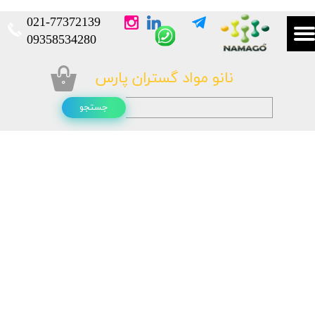
021-
77372139​​​​​​​
​​​​​​​09358534280
نانو مواد گستران پارس
۰
جستجو