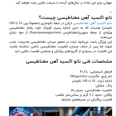
جهانی برای این ماده در سال‌های آینده با سرعت بالایی رشد خواهد کرد.
---
نانو اکسید آهن مغناطیسی چیست؟
نانو اکسید آهن مغناطیسی
ذراتی در ابعاد نانومتری (معمولاً بین 10 تا 100
نانومتر) هستند که به دلیل اندازه بسیار کوچک خود، رفتار مغناطیسی
ویژه‌ای از جمله سوپرپارامغناطیس (Superparamagnetism) از خود نشان
می‌دهند.
این ویژگی باعث می‌شود ذرات در حضور میدان مغناطیسی به‌سرعت جذب
شوند اما پس از حذف میدان، خاصیت مغناطیسی دائمی نداشته باشند.
این قابلیت در بسیاری از کاربردهای پزشکی و صنعتی اهمیت بالایی دارد.
مشخصات فنی نانو اکسید آهن مغناطیسی
فرمول شیمیایی: Fe₃O₄
نام رایج: مگنتیت (Magnetite)
اندازه ذرات: 10 تا 100 نانومتر
رنگ: مشکی
خاصیت مغناطیسی: بسیار بالا
چگالی: حدود 5.2 گرم بر سانتی‌متر مکعب
قابلیت پراکنش در محیط‌های مختلف