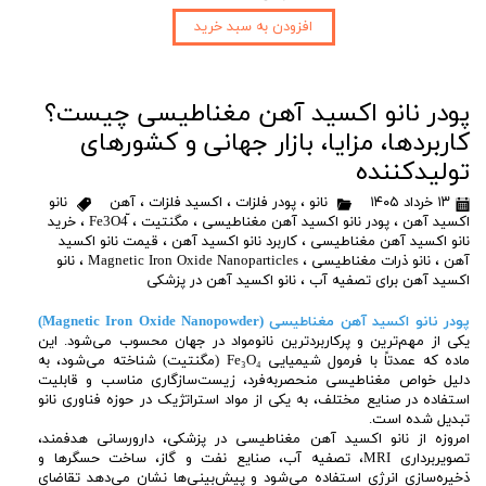
افزودن به سبد خرید
پودر نانو اکسید آهن مغناطیسی چیست؟
کاربردها، مزایا، بازار جهانی و کشورهای
تولیدکننده
۱۳ خرداد ۱۴۰۵
نانو
،
پودر فلزات
،
اکسید فلزات
،
آهن
نانو
اکسید آهن
،
پودر نانو اکسید آهن مغناطیسی
،
مگنتیت
،
،
خرید
نانو اکسید آهن مغناطیسی
،
کاربرد نانو اکسید آهن
،
قیمت نانو اکسید
آهن
،
نانو ذرات مغناطیسی
،
Magnetic Iron Oxide Nanoparticles
،
نانو
اکسید آهن برای تصفیه آب
،
نانو اکسید آهن در پزشکی
پودر نانو اکسید آهن مغناطیسی (Magnetic Iron Oxide Nanopowder)
یکی از مهم‌ترین و پرکاربردترین نانومواد در جهان محسوب می‌شود. این
ماده که عمدتاً با فرمول شیمیایی Fe₃O₄ (مگنتیت) شناخته می‌شود، به
دلیل خواص مغناطیسی منحصربه‌فرد، زیست‌سازگاری مناسب و قابلیت
استفاده در صنایع مختلف، به یکی از مواد استراتژیک در حوزه فناوری نانو
تبدیل شده است.
امروزه از نانو اکسید آهن مغناطیسی در پزشکی، دارورسانی هدفمند،
تصویربرداری MRI، تصفیه آب، صنایع نفت و گاز، ساخت حسگرها و
ذخیره‌سازی انرژی استفاده می‌شود و پیش‌بینی‌ها نشان می‌دهد تقاضای