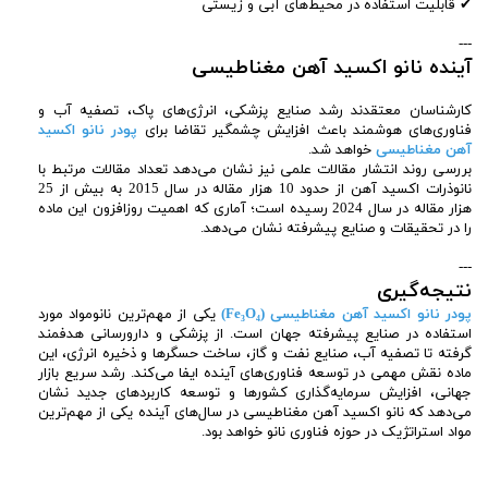
✔ قابلیت استفاده در محیط‌های آبی و زیستی
---
آینده نانو اکسید آهن مغناطیسی
کارشناسان معتقدند رشد صنایع پزشکی، انرژی‌های پاک، تصفیه آب و
فناوری‌های هوشمند باعث افزایش چشمگیر تقاضا برای
پودر نانو اکسید
آهن مغناطیسی
خواهد شد.
بررسی روند انتشار مقالات علمی نیز نشان می‌دهد تعداد مقالات مرتبط با
نانوذرات اکسید آهن از حدود 10 هزار مقاله در سال 2015 به بیش از 25
هزار مقاله در سال 2024 رسیده است؛ آماری که اهمیت روزافزون این ماده
را در تحقیقات و صنایع پیشرفته نشان می‌دهد.
---
نتیجه‌گیری
پودر نانو اکسید آهن مغناطیسی (Fe₃O₄)
یکی از مهم‌ترین نانومواد مورد
استفاده در صنایع پیشرفته جهان است. از پزشکی و دارورسانی هدفمند
گرفته تا تصفیه آب، صنایع نفت و گاز، ساخت حسگرها و ذخیره انرژی، این
ماده نقش مهمی در توسعه فناوری‌های آینده ایفا می‌کند. رشد سریع بازار
جهانی، افزایش سرمایه‌گذاری کشورها و توسعه کاربردهای جدید نشان
می‌دهد که نانو اکسید آهن مغناطیسی در سال‌های آینده یکی از مهم‌ترین
مواد استراتژیک در حوزه فناوری نانو خواهد بود.