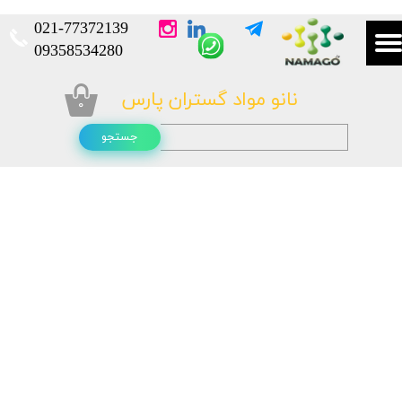
021-
77372139​​​​​​​
​​​​​​​09358534280
نانو مواد گستران پارس
۰
جستجو