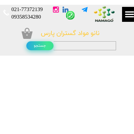
021-
77372139​​​​​​​
​​​​​​​09358534280
نانو مواد گستران پارس
۰
جستجو