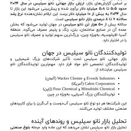
بر اساس گزارش‌های بازار،
ارزش بازار جهانی نانو سیلیس در سال ۲۰۲۴
حدود ۵٫۵ تا ۵٫۸ میلیارد دلار
برآورد شده و پیش‌بینی می‌شود این بازار تا
سال
۲۰۳۴ به بیش از ۱۰ میلیارد دلار
برسد. این ارقام نشان‌دهنده
نرخ رشد
سالانه ۶ تا ۸ درصدی بازار نانو سیلیس
است.
سالانه بیش از
۵۰ هزار تن نانو سیلیس
در جهان تولید می‌شود که بخش
عمده آن در صنایع ساختمان، بتن، رنگ و پلیمر مصرف می‌گردد. منطقه
آسیا–اقیانوسیه، به‌ویژه چین، بزرگ‌ترین سهم تولید و مصرف نانو سیلیس
را در اختیار دارد.
تولیدکنندگان نانو سیلیس در جهان
بازار جهانی نانو سیلیس تحت تأثیر شرکت‌های بزرگ شیمیایی و
تولیدکنندگان تخصصی نانو مواد قرار دارد. مهم‌ترین تولیدکنندگان نانو
سیلیس عبارت‌اند از:
Evonik Industries و Wacker Chemie (آلمان)
Cabot Corporation (آمریکا)
Mitsubishi Chemical و Fuso Chemical (ژاپن)
تولیدکنندگان بزرگ آسیایی، به‌ویژه در چین
این شرکت‌ها هر دو نوع نانو سیلیس آب‌دوست و آب‌گریز را برای کاربردهای
صنعتی مختلف تولید می‌کنند.
تحلیل بازار نانو سیلیس و روندهای آینده
تحلیل بازار نانو سیلیس نشان می‌دهد که این ماده وارد مرحله
بلوغ صنعتی